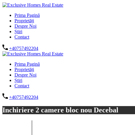
Prima Pagină
Proprietăți
Despre Noi
Știri
Contact
+40757492204
Prima Pagină
Proprietăți
Despre Noi
Știri
Contact
+40757492204
Inchiriere 2 camere bloc nou Decebal