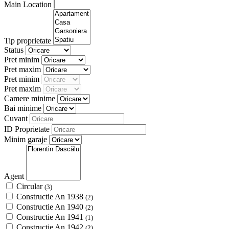
Main Location
Tip proprietate
Status
Pret minim
Pret maxim
Pret minim
Pret maxim
Camere minime
Bai minime
Cuvant
ID Proprietate
Minim garaje
Agent
Circular
(3)
Constructie An 1938
(2)
Constructie An 1940
(2)
Constructie An 1941
(1)
Constructie An 1942
(2)