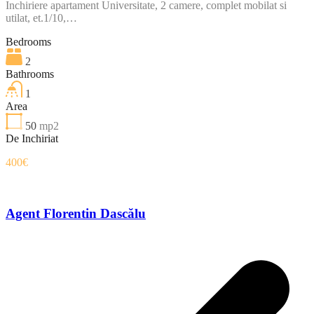
Inchiriere apartament Universitate, 2 camere, complet mobilat si
utilat, et.1/10,…
Bedrooms
2
Bathrooms
1
Area
50
mp2
De Inchiriat
400€
Agent Florentin Dascălu