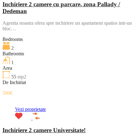
Inchiriere 2 camere cu parcare, zona Pallady /
Dedeman
Agentia noastra ofera spre inchiriere un apartament spatios intr-un
bloc…
Bedrooms
2
Bathrooms
1
Area
55
mp2
De Inchiriat
500€
Vezi proprietate
Inchiriere 2 camere Universitate!