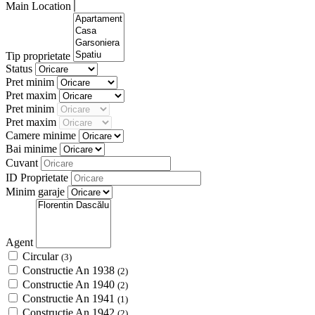
Main Location
Tip proprietate
Status
Pret minim
Pret maxim
Pret minim
Pret maxim
Camere minime
Bai minime
Cuvant
ID Proprietate
Minim garaje
Agent
Circular
(3)
Constructie An 1938
(2)
Constructie An 1940
(2)
Constructie An 1941
(1)
Constructie An 1942
(2)