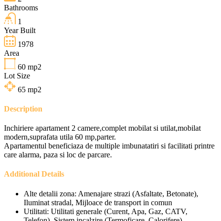
Bathrooms
1
Year Built
1978
Area
60
mp2
Lot Size
65
mp2
Description
Inchiriere apartament 2 camere,complet mobilat si utilat,mobilat
modern,suprafata utila 60 mp,parter.
Apartamentul beneficiaza de multiple imbunatatiri si facilitati printre
care alarma, paza si loc de parcare.
Additional Details
Alte detalii zona:
Amenajare strazi (Asfaltate, Betonate),
Iluminat stradal, Mijloace de transport in comun
Utilitati:
Utilitati generale (Curent, Apa, Gaz, CATV,
Telefon), Sistem incalzire (Termoficare, Calorifere),