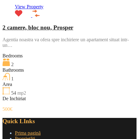
View Property
2 camere, bloc nou, Prosper
Agentia noastra va ofera spre inchiriere un apartament situat intr-
un…
Bedrooms
2
Bathrooms
1
Area
54
mp2
De Inchiriat
500€
Quick LInks
Prima pagină
Proprietăți