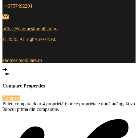
+40757492204
office@ehomesimobiliare.ro
© 2026. All rights reserved.
|
ehomesimobiliare.ro
Compare Properties
Compare
Puteți compara doar 4 proprietăți; orice proprietate nouă adăugată va
înlocui prima din comparație.