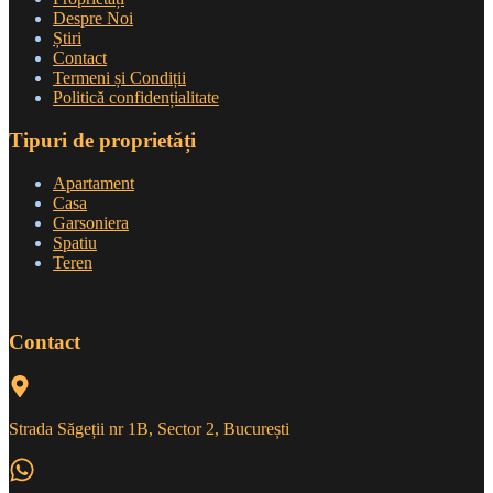
Despre Noi
Știri
Contact
Termeni și Condiții
Politică confidențialitate
Tipuri de proprietăți
Apartament
Casa
Garsoniera
Spatiu
Teren
Contact
Strada Săgeții nr 1B, Sector 2, București