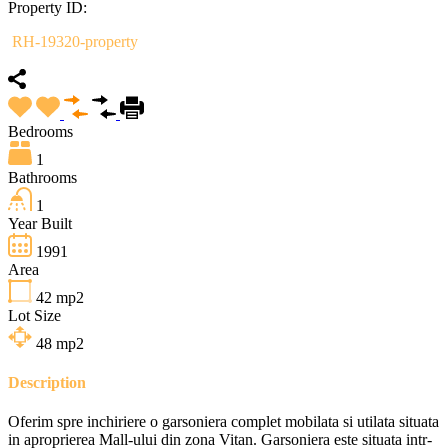
Property ID:
RH-19320-property
Bedrooms
1
Bathrooms
1
Year Built
1991
Area
42
mp2
Lot Size
48
mp2
Description
Oferim spre inchiriere o garsoniera complet mobilata si utilata situata
in aproprierea Mall-ului din zona Vitan. Garsoniera este situata intr-