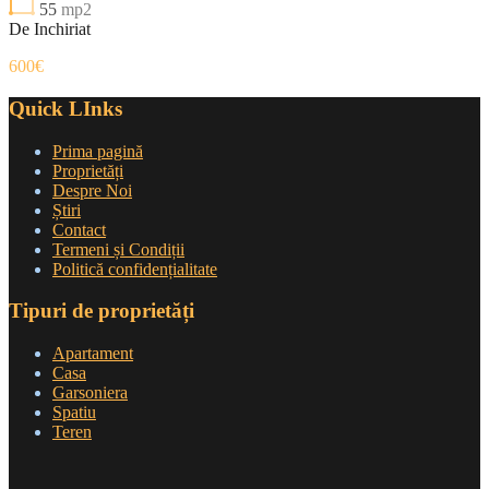
55
mp2
De Inchiriat
600€
Quick LInks
Prima pagină
Proprietăți
Despre Noi
Știri
Contact
Termeni și Condiții
Politică confidențialitate
Tipuri de proprietăți
Apartament
Casa
Garsoniera
Spatiu
Teren