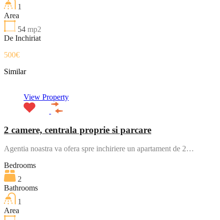
1
Area
54
mp2
De Inchiriat
500€
Similar
View Property
2 camere, centrala proprie si parcare
Agentia noastra va ofera spre inchiriere un apartament de 2…
Bedrooms
2
Bathrooms
1
Area