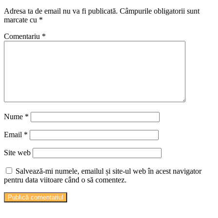
Adresa ta de email nu va fi publicată.
Câmpurile obligatorii sunt
marcate cu
*
Comentariu
*
Nume
*
Email
*
Site web
Salvează-mi numele, emailul și site-ul web în acest navigator
pentru data viitoare când o să comentez.