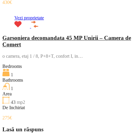
430€
Vezi proprietate
Garsoniera decomandata 45 MP Unirii – Camera de
Comert
o camera, etaj 1 / 8, P+8+T, confort I, in…
Bedrooms
1
Bathrooms
1
Area
43
mp2
De Inchiriat
275€
Lasă un răspuns