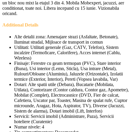
un bloc nou mixt la etajul 3 din 4. Mobila Mobexpert, jacuzzi, aer
conditionat, toate noi. Libera incepand cu 15 iunie. Vizionabila
oricand.
Additional Details
Alte detalii zona:
Amenajare strazi (Asfaltate, Betonate),
Iluminat stradal, Mijloace de transport in comun
Utilitati:
Utilitati generale (Gaz, CATV, Telefon), Sistem
incalzire (Termoficare, Calorifere), Acces internet (Cablu,
Wireless)
Finisaje:
Ferestre cu geam termopan (PVC), Stare interior
(Buna), Usi interior (Lemn, Sticla), Usa intrare (Metal),
Rulouri/Obloane (Aluminiu), Jaluzele (Orizontale), Izolatii
termice (Exterior, Interior), Pereti (Vopsea lavabila, Var)
Dotari:
Alte spatii utile (Debara), Bucatarie (Mobilata,
Utilata), Contorizare (Contor caldura, Contor gaz, Apometre),
Mobilat (Complet), Electrocasnice (DVD, Fier de calcat,
Cafetiera, Uscator par, Toaster, Masina de spalat rufe, Cuptor
microunde, Aragaz, Hota, Aspirator, TV), Diverse (Jacuzzi,
Sistem de alarma), Dotari imobil (Lift, Interfon)
Servicii:
Servicii imobil (Administrare, Paza), Servicii
hoteliere (Curatenie)
Numar nivele:
4