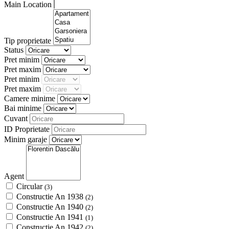
Main Location
Tip proprietate
Status
Pret minim
Pret maxim
Pret minim
Pret maxim
Camere minime
Bai minime
Cuvant
ID Proprietate
Minim garaje
Agent
Circular
(3)
Constructie An 1938
(2)
Constructie An 1940
(2)
Constructie An 1941
(1)
Constructie An 1942
(2)