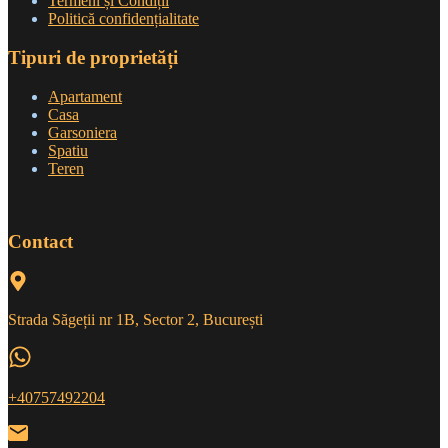
Termeni și Condiții
Politică confidențialitate
Tipuri de proprietăți
Apartament
Casa
Garsoniera
Spatiu
Teren
Contact
Strada Săgeții nr 1B, Sector 2, București
+40757492204