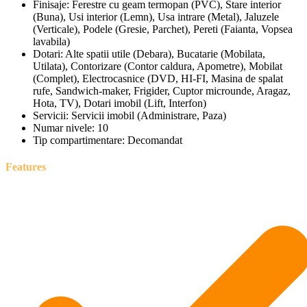
Finisaje:
Ferestre cu geam termopan (PVC), Stare interior
(Buna), Usi interior (Lemn), Usa intrare (Metal), Jaluzele
(Verticale), Podele (Gresie, Parchet), Pereti (Faianta, Vopsea
lavabila)
Dotari:
Alte spatii utile (Debara), Bucatarie (Mobilata,
Utilata), Contorizare (Contor caldura, Apometre), Mobilat
(Complet), Electrocasnice (DVD, HI-FI, Masina de spalat
rufe, Sandwich-maker, Frigider, Cuptor microunde, Aragaz,
Hota, TV), Dotari imobil (Lift, Interfon)
Servicii:
Servicii imobil (Administrare, Paza)
Numar nivele:
10
Tip compartimentare:
Decomandat
Features