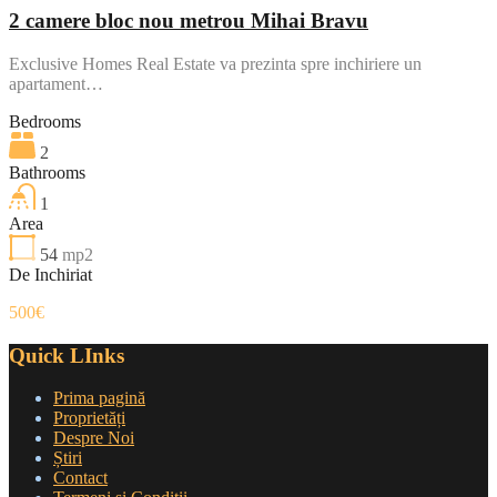
2 camere bloc nou metrou Mihai Bravu
Exclusive Homes Real Estate va prezinta spre inchiriere un
apartament…
Bedrooms
2
Bathrooms
1
Area
54
mp2
De Inchiriat
500€
Quick LInks
Prima pagină
Proprietăți
Despre Noi
Știri
Contact