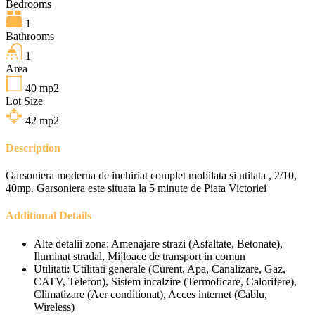
Bedrooms
1
Bathrooms
1
Area
40
mp2
Lot Size
42
mp2
Description
Garsoniera moderna de inchiriat complet mobilata si utilata , 2/10,
40mp. Garsoniera este situata la 5 minute de Piata Victoriei
Additional Details
Alte detalii zona:
Amenajare strazi (Asfaltate, Betonate),
Iluminat stradal, Mijloace de transport in comun
Utilitati:
Utilitati generale (Curent, Apa, Canalizare, Gaz,
CATV, Telefon), Sistem incalzire (Termoficare, Calorifere),
Climatizare (Aer conditionat), Acces internet (Cablu,
Wireless)