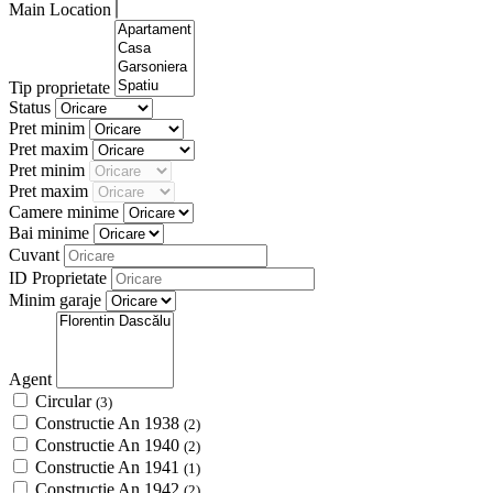
Main Location
Tip proprietate
Status
Pret minim
Pret maxim
Pret minim
Pret maxim
Camere minime
Bai minime
Cuvant
ID Proprietate
Minim garaje
Agent
Circular
(3)
Constructie An 1938
(2)
Constructie An 1940
(2)
Constructie An 1941
(1)
Constructie An 1942
(2)