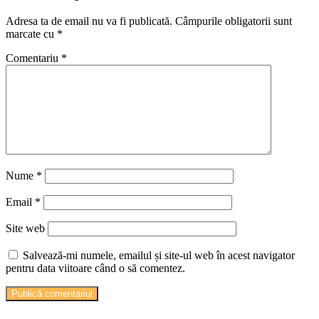
Adresa ta de email nu va fi publicată.
Câmpurile obligatorii sunt
marcate cu
*
Comentariu
*
Nume
*
Email
*
Site web
Salvează-mi numele, emailul și site-ul web în acest navigator
pentru data viitoare când o să comentez.