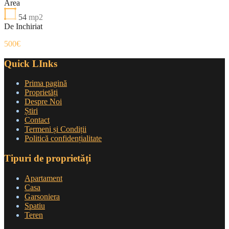
Area
54
mp2
De Inchiriat
500€
Quick LInks
Prima pagină
Proprietăți
Despre Noi
Știri
Contact
Termeni și Condiții
Politică confidențialitate
Tipuri de proprietăți
Apartament
Casa
Garsoniera
Spatiu
Teren