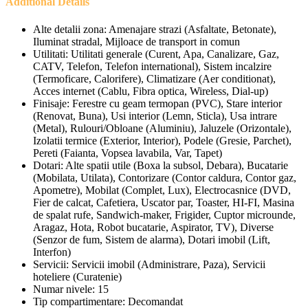
Additional Details
Alte detalii zona:
Amenajare strazi (Asfaltate, Betonate),
Iluminat stradal, Mijloace de transport in comun
Utilitati:
Utilitati generale (Curent, Apa, Canalizare, Gaz,
CATV, Telefon, Telefon international), Sistem incalzire
(Termoficare, Calorifere), Climatizare (Aer conditionat),
Acces internet (Cablu, Fibra optica, Wireless, Dial-up)
Finisaje:
Ferestre cu geam termopan (PVC), Stare interior
(Renovat, Buna), Usi interior (Lemn, Sticla), Usa intrare
(Metal), Rulouri/Obloane (Aluminiu), Jaluzele (Orizontale),
Izolatii termice (Exterior, Interior), Podele (Gresie, Parchet),
Pereti (Faianta, Vopsea lavabila, Var, Tapet)
Dotari:
Alte spatii utile (Boxa la subsol, Debara), Bucatarie
(Mobilata, Utilata), Contorizare (Contor caldura, Contor gaz,
Apometre), Mobilat (Complet, Lux), Electrocasnice (DVD,
Fier de calcat, Cafetiera, Uscator par, Toaster, HI-FI, Masina
de spalat rufe, Sandwich-maker, Frigider, Cuptor microunde,
Aragaz, Hota, Robot bucatarie, Aspirator, TV), Diverse
(Senzor de fum, Sistem de alarma), Dotari imobil (Lift,
Interfon)
Servicii:
Servicii imobil (Administrare, Paza), Servicii
hoteliere (Curatenie)
Numar nivele:
15
Tip compartimentare:
Decomandat