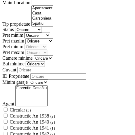
Main Location
Tip proprietate
Status
Pret minim
Pret maxim
Pret minim
Pret maxim
Camere minime
Bai minime
Cuvant
ID Proprietate
Minim garaje
Agent
Circular
(3)
Constructie An 1938
(2)
Constructie An 1940
(2)
Constructie An 1941
(1)
Constructie An 1942
(2)