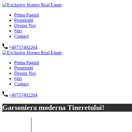
Prima Pagină
Proprietăți
Despre Noi
Știri
Contact
+40757492204
Prima Pagină
Proprietăți
Despre Noi
Știri
Contact
+40757492204
Garsoniera moderna Tineretului!