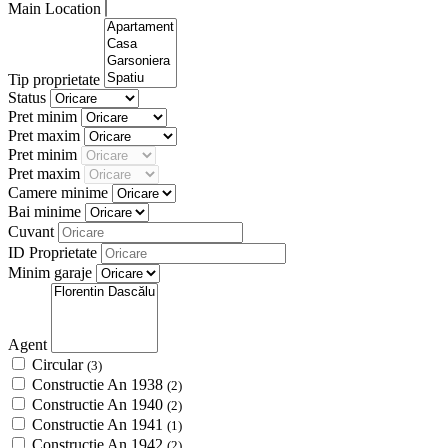
Main Location
Tip proprietate
Status
Pret minim
Pret maxim
Pret minim
Pret maxim
Camere minime
Bai minime
Cuvant
ID Proprietate
Minim garaje
Agent
Circular
(3)
Constructie An 1938
(2)
Constructie An 1940
(2)
Constructie An 1941
(1)
Constructie An 1942
(2)