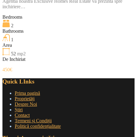
Agentia noastra Exclusive Homes Real Estate va prezinta spre
inchiriere…
Bedrooms
2
Bathrooms
1
Area
52
mp2
De Inchiriat
450€
Quick LInks
Prima pagină
Proprietăți
Despre Noi
Știri
Contact
Termeni și Condiții
Politică confidențialitate