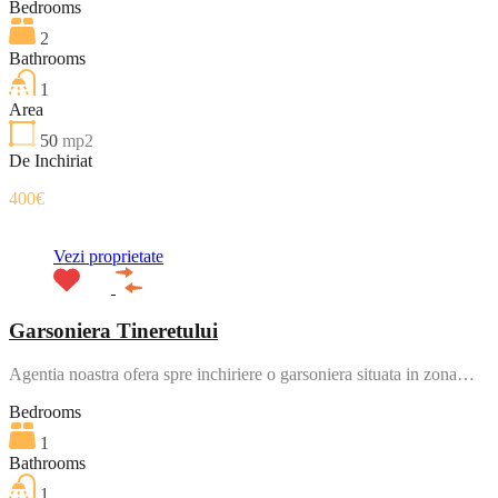
Bedrooms
2
Bathrooms
1
Area
50
mp2
De Inchiriat
400€
Vezi proprietate
Garsoniera Tineretului
Agentia noastra ofera spre inchiriere o garsoniera situata in zona…
Bedrooms
1
Bathrooms
1