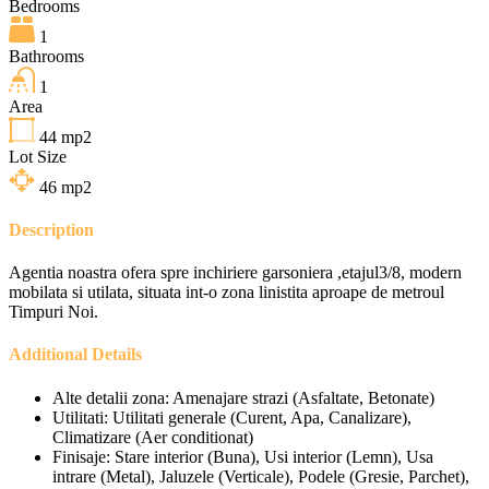
Bedrooms
1
Bathrooms
1
Area
44
mp2
Lot Size
46
mp2
Description
Agentia noastra ofera spre inchiriere garsoniera ,etajul3/8, modern
mobilata si utilata, situata int-o zona linistita aproape de metroul
Timpuri Noi.
Additional Details
Alte detalii zona:
Amenajare strazi (Asfaltate, Betonate)
Utilitati:
Utilitati generale (Curent, Apa, Canalizare),
Climatizare (Aer conditionat)
Finisaje:
Stare interior (Buna), Usi interior (Lemn), Usa
intrare (Metal), Jaluzele (Verticale), Podele (Gresie, Parchet),