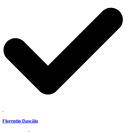
Florentin Dascălu