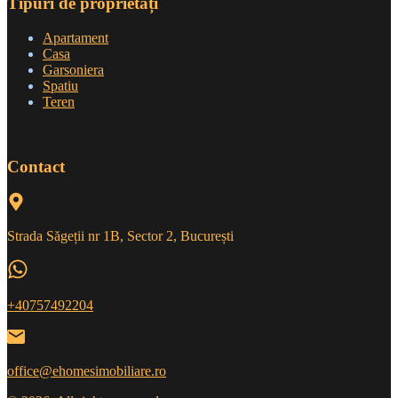
Tipuri de proprietăți
Apartament
Casa
Garsoniera
Spatiu
Teren
Contact
Strada Săgeții nr 1B, Sector 2, București
+40757492204
office@ehomesimobiliare.ro