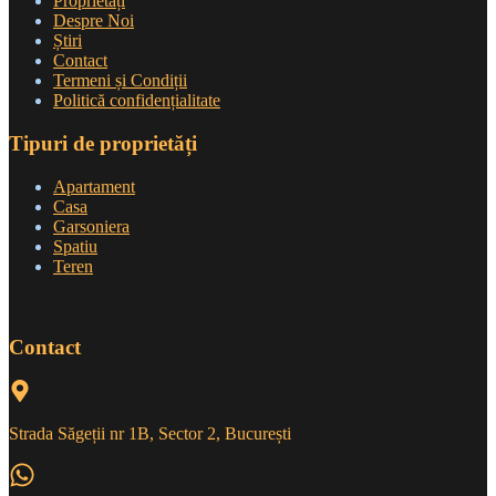
Proprietăți
Despre Noi
Știri
Contact
Termeni și Condiții
Politică confidențialitate
Tipuri de proprietăți
Apartament
Casa
Garsoniera
Spatiu
Teren
Contact
Strada Săgeții nr 1B, Sector 2, București