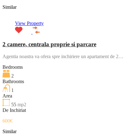
Similar
View Property
2 camere, centrala proprie si parcare
Agentia noastra va ofera spre inchiriere un apartament de 2…
Bedrooms
2
Bathrooms
1
Area
55
mp2
De Inchiriat
600€
Similar