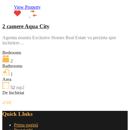
View Property
2 camere Aqua City
Agentia noastra Exclusive Homes Real Estate va prezinta spre
inchiriere…
Bedrooms
2
Bathrooms
1
Area
52
mp2
De Inchiriat
450€
Quick LInks
Prima pagină