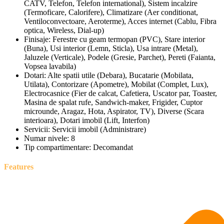
CATV, Telefon, Telefon international), Sistem incalzire
(Termoficare, Calorifere), Climatizare (Aer conditionat,
Ventiloconvectoare, Aeroterme), Acces internet (Cablu, Fibra
optica, Wireless, Dial-up)
Finisaje:
Ferestre cu geam termopan (PVC), Stare interior
(Buna), Usi interior (Lemn, Sticla), Usa intrare (Metal),
Jaluzele (Verticale), Podele (Gresie, Parchet), Pereti (Faianta,
Vopsea lavabila)
Dotari:
Alte spatii utile (Debara), Bucatarie (Mobilata,
Utilata), Contorizare (Apometre), Mobilat (Complet, Lux),
Electrocasnice (Fier de calcat, Cafetiera, Uscator par, Toaster,
Masina de spalat rufe, Sandwich-maker, Frigider, Cuptor
microunde, Aragaz, Hota, Aspirator, TV), Diverse (Scara
interioara), Dotari imobil (Lift, Interfon)
Servicii:
Servicii imobil (Administrare)
Numar nivele:
8
Tip compartimentare:
Decomandat
Features