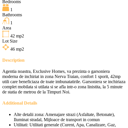
Bedrooms
1
Bathrooms
1
Area
42
mp2
Lot Size
46
mp2
Description
Agentia noastra, Exclusive Homes, va prezinta o garsoniera
moderna de inchiriat in zona Nerva Traian, confort 1 sporit, 42mp
utili care beneficiaza de toate imbunatatirile. Garsoniera se inchiriaza
complet mobilata si utilata si se afla intr-o zona linistita, la 5 minute
de statia de metrou de la Timpuri Noi.
Additional Details
Alte detalii zona:
Amenajare strazi (Asfaltate, Betonate),
Iluminat stradal, Mijloace de transport in comun
Utilitati:
Utilitati generale (Curent, Apa, Canalizare, Gaz,