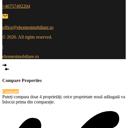
+40757492204
office@ehomesimobiliare.ro
© 2026. All rights reserved.
|
ehomesimobiliare.ro
Compare Properties
Compare
Puteți compara doar 4 proprietăți; orice proprietate nouă adăugată va
înlocui prima din comparație.