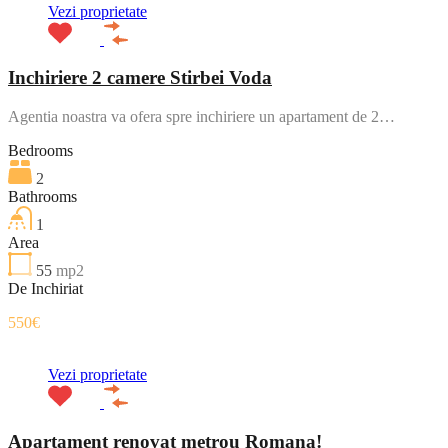
Vezi proprietate
Inchiriere 2 camere Stirbei Voda
Agentia noastra va ofera spre inchiriere un apartament de 2…
Bedrooms
2
Bathrooms
1
Area
55
mp2
De Inchiriat
550€
Vezi proprietate
Apartament renovat metrou Romana!