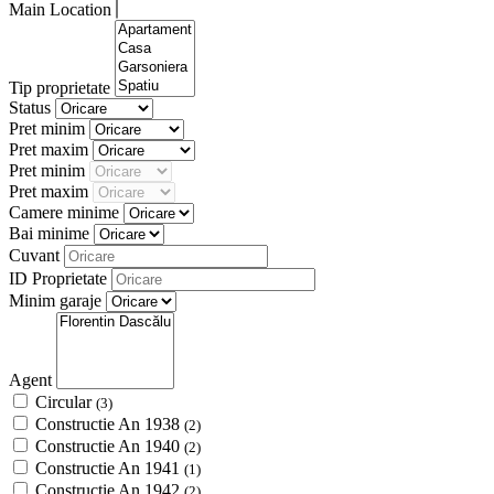
Main Location
Tip proprietate
Status
Pret minim
Pret maxim
Pret minim
Pret maxim
Camere minime
Bai minime
Cuvant
ID Proprietate
Minim garaje
Agent
Circular
(3)
Constructie An 1938
(2)
Constructie An 1940
(2)
Constructie An 1941
(1)
Constructie An 1942
(2)