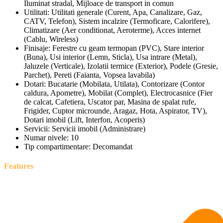
Iluminat stradal, Mijloace de transport in comun
Utilitati:
Utilitati generale (Curent, Apa, Canalizare, Gaz,
CATV, Telefon), Sistem incalzire (Termoficare, Calorifere),
Climatizare (Aer conditionat, Aeroterme), Acces internet
(Cablu, Wireless)
Finisaje:
Ferestre cu geam termopan (PVC), Stare interior
(Buna), Usi interior (Lemn, Sticla), Usa intrare (Metal),
Jaluzele (Verticale), Izolatii termice (Exterior), Podele (Gresie,
Parchet), Pereti (Faianta, Vopsea lavabila)
Dotari:
Bucatarie (Mobilata, Utilata), Contorizare (Contor
caldura, Apometre), Mobilat (Complet), Electrocasnice (Fier
de calcat, Cafetiera, Uscator par, Masina de spalat rufe,
Frigider, Cuptor microunde, Aragaz, Hota, Aspirator, TV),
Dotari imobil (Lift, Interfon, Acoperis)
Servicii:
Servicii imobil (Administrare)
Numar nivele:
10
Tip compartimentare:
Decomandat
Features