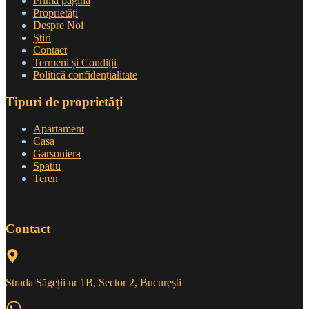
Prima pagină
Proprietăți
Despre Noi
Știri
Contact
Termeni și Condiții
Politică confidențialitate
Tipuri de proprietăți
Apartament
Casa
Garsoniera
Spatiu
Teren
Contact
Strada Săgeții nr 1B, Sector 2, București