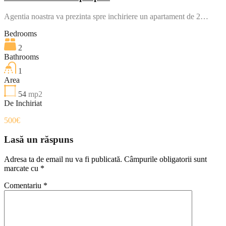
Agentia noastra va prezinta spre inchiriere un apartament de 2…
Bedrooms
2
Bathrooms
1
Area
54
mp2
De Inchiriat
500€
Lasă un răspuns
Adresa ta de email nu va fi publicată.
Câmpurile obligatorii sunt
marcate cu
*
Comentariu
*