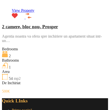
View Property
2 camere, bloc nou, Prosper
Agentia noastra va ofera spre inchiriere un apartament situat intr-
un…
Bedrooms
2
Bathrooms
1
Area
54
mp2
De Inchiriat
500€
Quick LInks