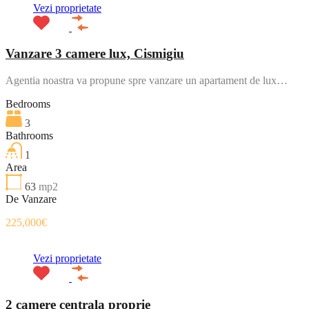
Vezi proprietate
Vanzare 3 camere lux, Cismigiu
Agentia noastra va propune spre vanzare un apartament de lux…
Bedrooms
3
Bathrooms
1
Area
63
mp2
De Vanzare
225,000€
Vezi proprietate
2 camere centrala proprie