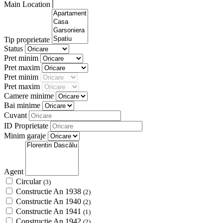
Main Location
Tip proprietate
Status
Pret minim
Pret maxim
Pret minim
Pret maxim
Camere minime
Bai minime
Cuvant
ID Proprietate
Minim garaje
Agent
Circular
(3)
Constructie An 1938
(2)
Constructie An 1940
(2)
Constructie An 1941
(1)
Constructie An 1942
(2)