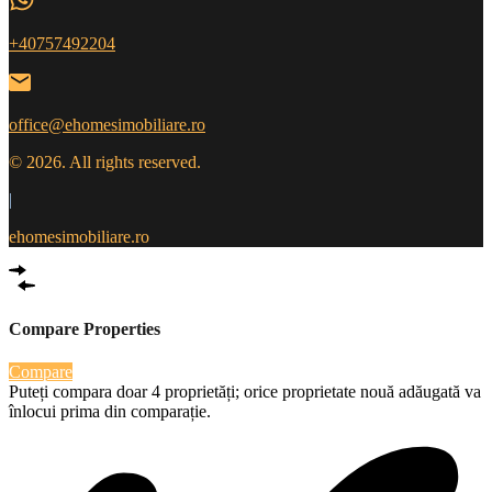
+40757492204
office@ehomesimobiliare.ro
© 2026. All rights reserved.
|
ehomesimobiliare.ro
Compare Properties
Compare
Puteți compara doar 4 proprietăți; orice proprietate nouă adăugată va
înlocui prima din comparație.