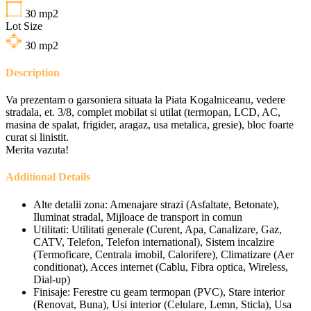
30
mp2
Lot Size
30
mp2
Description
Va prezentam o garsoniera situata la Piata Kogalniceanu, vedere
stradala, et. 3/8, complet mobilat si utilat (termopan, LCD, AC,
masina de spalat, frigider, aragaz, usa metalica, gresie), bloc foarte
curat si linistit.
Merita vazuta!
Additional Details
Alte detalii zona:
Amenajare strazi (Asfaltate, Betonate),
Iluminat stradal, Mijloace de transport in comun
Utilitati:
Utilitati generale (Curent, Apa, Canalizare, Gaz,
CATV, Telefon, Telefon international), Sistem incalzire
(Termoficare, Centrala imobil, Calorifere), Climatizare (Aer
conditionat), Acces internet (Cablu, Fibra optica, Wireless,
Dial-up)
Finisaje:
Ferestre cu geam termopan (PVC), Stare interior
(Renovat, Buna), Usi interior (Celulare, Lemn, Sticla), Usa