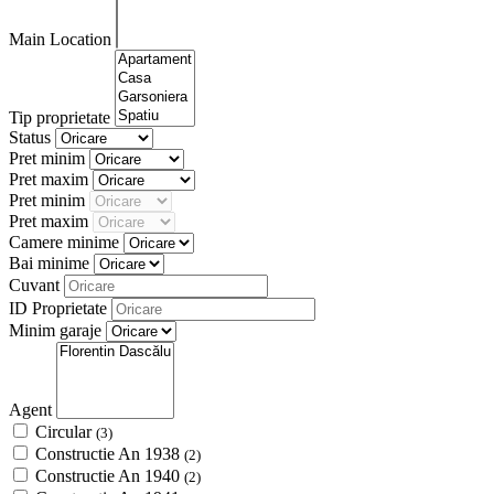
Main Location
Tip proprietate
Status
Pret minim
Pret maxim
Pret minim
Pret maxim
Camere minime
Bai minime
Cuvant
ID Proprietate
Minim garaje
Agent
Circular
(3)
Constructie An 1938
(2)
Constructie An 1940
(2)