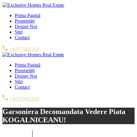
Prima Pagină
Proprietăți
Despre Noi
Știri
Contact
+40757492204
Prima Pagină
Proprietăți
Despre Noi
Știri
Contact
+40757492204
Garsoniera Decomandata Vedere Piata
KOGALNICEANU!