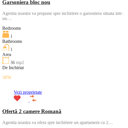
Garsoniera bloc nou
Agentia noastra va propune spre inchiriere o garsoniera situata intr-
un…
Bedrooms
1
Bathrooms
1
Area
36
mp2
De Inchiriat
385€
Vezi proprietate
Ofertă 2 camere Romană
Agentia noastra va ofera spre inchiriere un apartament cu 2…