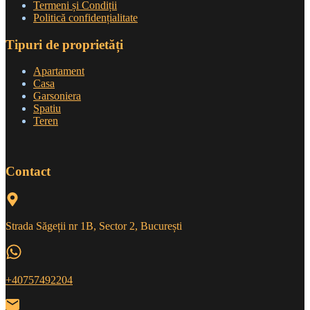
Termeni și Condiții
Politică confidențialitate
Tipuri de proprietăți
Apartament
Casa
Garsoniera
Spatiu
Teren
Contact
Strada Săgeții nr 1B, Sector 2, București
+40757492204