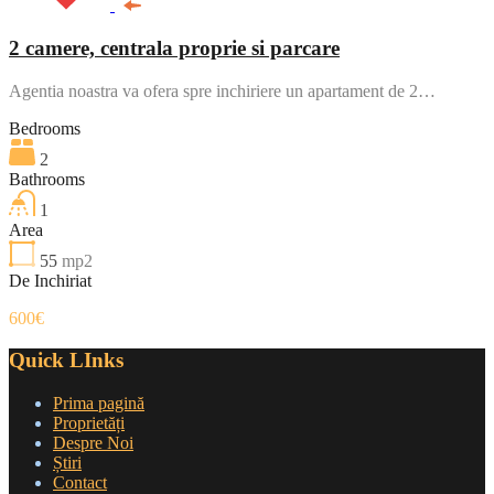
2 camere, centrala proprie si parcare
Agentia noastra va ofera spre inchiriere un apartament de 2…
Bedrooms
2
Bathrooms
1
Area
55
mp2
De Inchiriat
600€
Quick LInks
Prima pagină
Proprietăți
Despre Noi
Știri
Contact