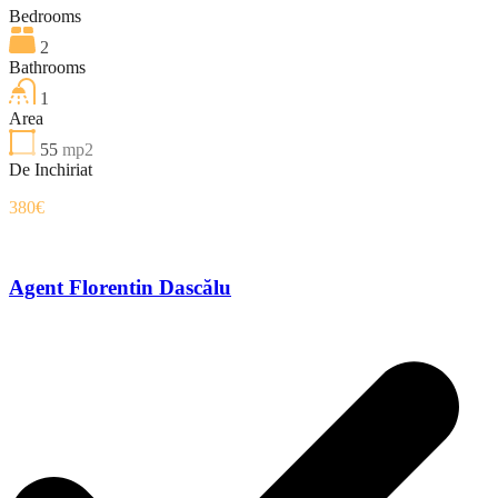
Bedrooms
2
Bathrooms
1
Area
55
mp2
De Inchiriat
380€
Agent Florentin Dascălu