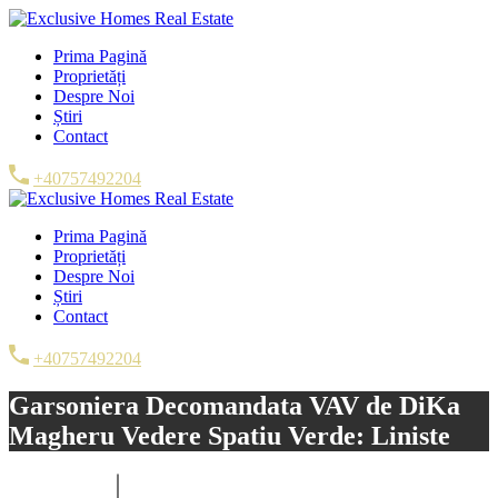
Prima Pagină
Proprietăți
Despre Noi
Știri
Contact
+40757492204
Prima Pagină
Proprietăți
Despre Noi
Știri
Contact
+40757492204
Garsoniera Decomandata VAV de DiKa
Magheru Vedere Spatiu Verde: Liniste