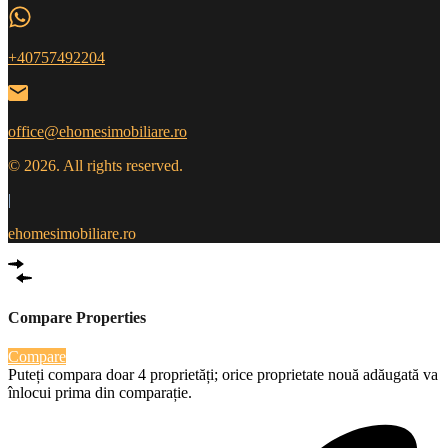
+40757492204
office@ehomesimobiliare.ro
© 2026. All rights reserved.
|
ehomesimobiliare.ro
Compare Properties
Compare
Puteți compara doar 4 proprietăți; orice proprietate nouă adăugată va
înlocui prima din comparație.