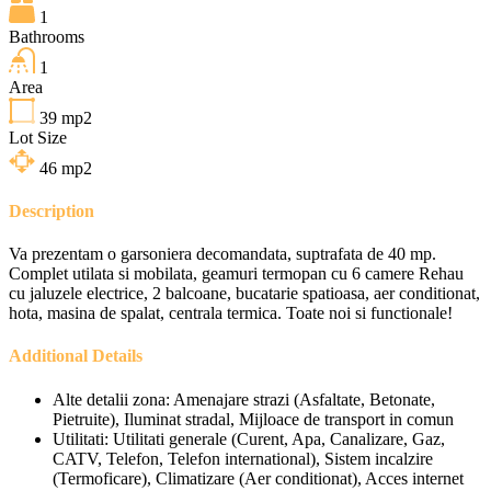
1
Bathrooms
1
Area
39
mp2
Lot Size
46
mp2
Description
Va prezentam o garsoniera decomandata, suptrafata de 40 mp.
Complet utilata si mobilata, geamuri termopan cu 6 camere Rehau
cu jaluzele electrice, 2 balcoane, bucatarie spatioasa, aer conditionat,
hota, masina de spalat, centrala termica. Toate noi si functionale!
Additional Details
Alte detalii zona:
Amenajare strazi (Asfaltate, Betonate,
Pietruite), Iluminat stradal, Mijloace de transport in comun
Utilitati:
Utilitati generale (Curent, Apa, Canalizare, Gaz,
CATV, Telefon, Telefon international), Sistem incalzire
(Termoficare), Climatizare (Aer conditionat), Acces internet