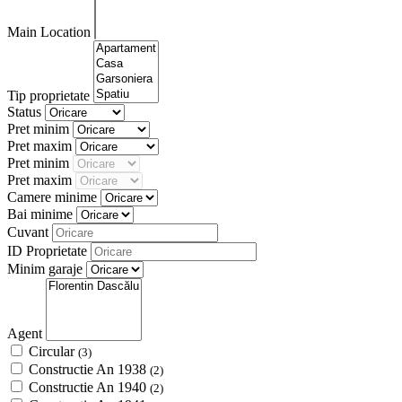
Main Location
Tip proprietate
Status
Pret minim
Pret maxim
Pret minim
Pret maxim
Camere minime
Bai minime
Cuvant
ID Proprietate
Minim garaje
Agent
Circular
(3)
Constructie An 1938
(2)
Constructie An 1940
(2)