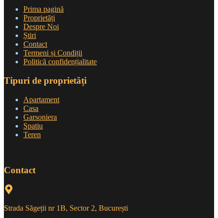
Prima pagină
Proprietăți
Despre Noi
Știri
Contact
Termeni și Condiții
Politică confidențialitate
Tipuri de proprietăți
Apartament
Casa
Garsoniera
Spatiu
Teren
Contact
Strada Săgeții nr 1B, Sector 2, București