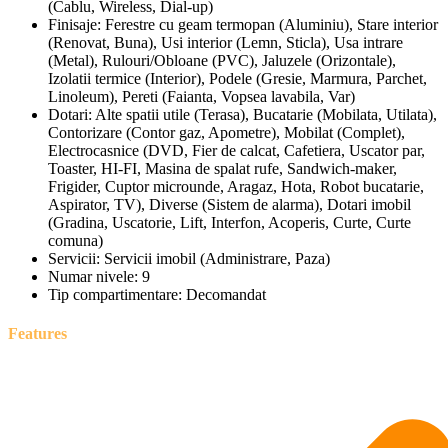
(Cablu, Wireless, Dial-up)
Finisaje:
Ferestre cu geam termopan (Aluminiu), Stare interior
(Renovat, Buna), Usi interior (Lemn, Sticla), Usa intrare
(Metal), Rulouri/Obloane (PVC), Jaluzele (Orizontale),
Izolatii termice (Interior), Podele (Gresie, Marmura, Parchet,
Linoleum), Pereti (Faianta, Vopsea lavabila, Var)
Dotari:
Alte spatii utile (Terasa), Bucatarie (Mobilata, Utilata),
Contorizare (Contor gaz, Apometre), Mobilat (Complet),
Electrocasnice (DVD, Fier de calcat, Cafetiera, Uscator par,
Toaster, HI-FI, Masina de spalat rufe, Sandwich-maker,
Frigider, Cuptor microunde, Aragaz, Hota, Robot bucatarie,
Aspirator, TV), Diverse (Sistem de alarma), Dotari imobil
(Gradina, Uscatorie, Lift, Interfon, Acoperis, Curte, Curte
comuna)
Servicii:
Servicii imobil (Administrare, Paza)
Numar nivele:
9
Tip compartimentare:
Decomandat
Features