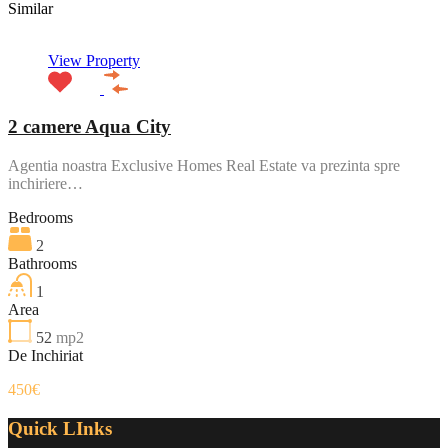
Similar
View Property
2 camere Aqua City
Agentia noastra Exclusive Homes Real Estate va prezinta spre
inchiriere…
Bedrooms
2
Bathrooms
1
Area
52
mp2
De Inchiriat
450€
Quick LInks