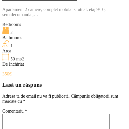
Apartament 2 camere, complet mobilat si utilat, etaj 9/10,
semidecomandat,…
Bedrooms
2
Bathrooms
1
Area
50
mp2
De Inchiriat
350€
Lasă un răspuns
Adresa ta de email nu va fi publicată.
Câmpurile obligatorii sunt
marcate cu
*
Comentariu
*