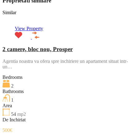
Proprietati similare
Similar
View Property
2 camere, bloc nou, Prosper
Agentia noastra va ofera spre inchiriere un apartament situat intr-
un…
Bedrooms
2
Bathrooms
1
Area
54
mp2
De Inchiriat
500€