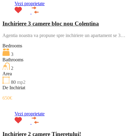
Vezi proprietate
Inchiriere 3 camere bloc nou Colentina
Agentia noastra va propune spre inchiriere un apartament se 3…
Bedrooms
3
Bathrooms
2
Area
80
mp2
De Inchiriat
650€
Vezi proprietate
Inchiriere 2 camere Tineretului!