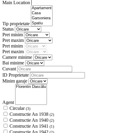
Main Location
Tip proprietate
Status
Pret minim
Pret maxim
Pret minim
Pret maxim
Camere minime
Bai minime
Cuvant
ID Proprietate
Minim garaje
Agent
Circular
(3)
Constructie An 1938
(2)
Constructie An 1940
(2)
Constructie An 1941
(1)
Constructie An 1942
(2)