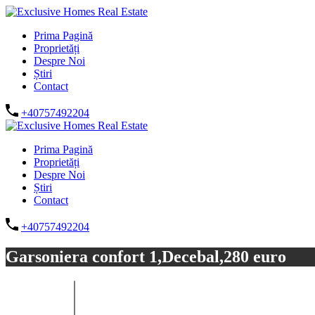
Prima Pagină
Proprietăți
Despre Noi
Știri
Contact
+40757492204
Prima Pagină
Proprietăți
Despre Noi
Știri
Contact
+40757492204
Garsoniera confort 1,Decebal,280 euro