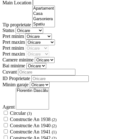
Main Location
Tip proprietate
Status
Pret minim
Pret maxim
Pret minim
Pret maxim
Camere minime
Bai minime
Cuvant
ID Proprietate
Minim garaje
Agent
Circular
(3)
Constructie An 1938
(2)
Constructie An 1940
(2)
Constructie An 1941
(1)
Constructie An 1942
(2)