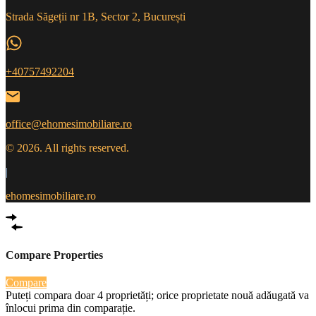
Strada Săgeții nr 1B, Sector 2, București
+40757492204
office@ehomesimobiliare.ro
© 2026. All rights reserved.
|
ehomesimobiliare.ro
Compare Properties
Compare
Puteți compara doar 4 proprietăți; orice proprietate nouă adăugată va
înlocui prima din comparație.