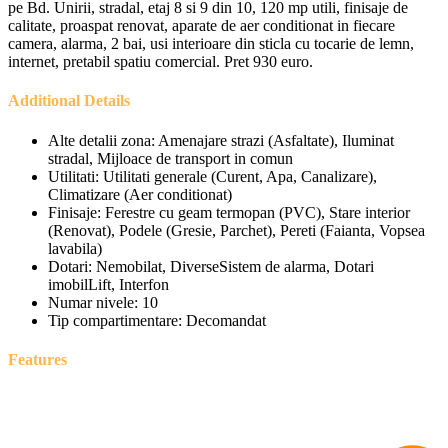
pe Bd. Unirii, stradal, etaj 8 si 9 din 10, 120 mp utili, finisaje de
calitate, proaspat renovat, aparate de aer conditionat in fiecare
camera, alarma, 2 bai, usi interioare din sticla cu tocarie de lemn,
internet, pretabil spatiu comercial. Pret 930 euro.
Additional Details
Alte detalii zona:
Amenajare strazi (Asfaltate), Iluminat
stradal, Mijloace de transport in comun
Utilitati:
Utilitati generale (Curent, Apa, Canalizare),
Climatizare (Aer conditionat)
Finisaje:
Ferestre cu geam termopan (PVC), Stare interior
(Renovat), Podele (Gresie, Parchet), Pereti (Faianta, Vopsea
lavabila)
Dotari:
Nemobilat, DiverseSistem de alarma, Dotari
imobilLift, Interfon
Numar nivele:
10
Tip compartimentare:
Decomandat
Features