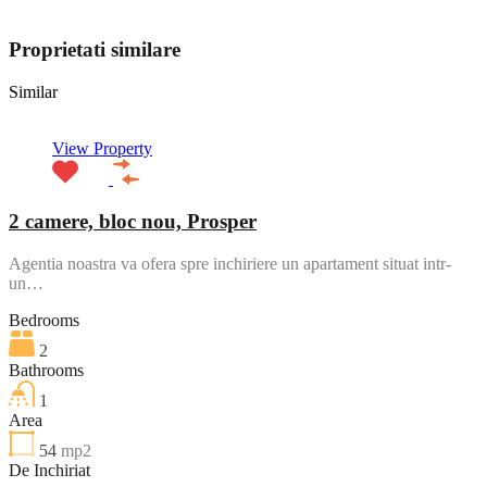
View My Listings
Proprietati similare
Similar
View Property
2 camere, bloc nou, Prosper
Agentia noastra va ofera spre inchiriere un apartament situat intr-
un…
Bedrooms
2
Bathrooms
1
Area
54
mp2
De Inchiriat