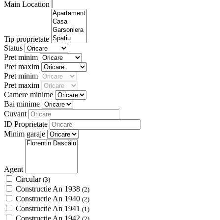
Main Location
Tip proprietate
Status
Pret minim
Pret maxim
Pret minim
Pret maxim
Camere minime
Bai minime
Cuvant
ID Proprietate
Minim garaje
Agent
Circular
(3)
Constructie An 1938
(2)
Constructie An 1940
(2)
Constructie An 1941
(1)
Constructie An 1942
(2)