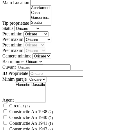
Main Location
Tip proprietate
Status
Pret minim
Pret maxim
Pret minim
Pret maxim
Camere minime
Bai minime
Cuvant
ID Proprietate
Minim garaje
Agent
Circular
(3)
Constructie An 1938
(2)
Constructie An 1940
(2)
Constructie An 1941
(1)
Constructie An 1942
(2)