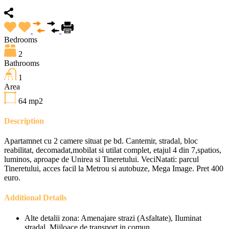
Bedrooms
2
Bathrooms
1
Area
64
mp2
Description
Apartamnet cu 2 camere situat pe bd. Cantemir, stradal, bloc
reabilitat, decomadat,mobilat si utilat complet, etajul 4 din 7,spatios,
luminos, aproape de Unirea si Tineretului. VeciNatati: parcul
Tineretului, acces facil la Metrou si autobuze, Mega Image. Pret 400
euro.
Additional Details
Alte detalii zona:
Amenajare strazi (Asfaltate), Iluminat
stradal, Mijloace de transport in comun