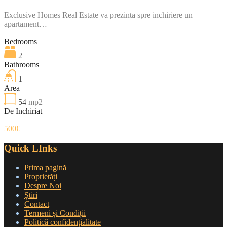
Exclusive Homes Real Estate va prezinta spre inchiriere un
apartament…
Bedrooms
2
Bathrooms
1
Area
54
mp2
De Inchiriat
500€
Quick LInks
Prima pagină
Proprietăți
Despre Noi
Știri
Contact
Termeni și Condiții
Politică confidențialitate