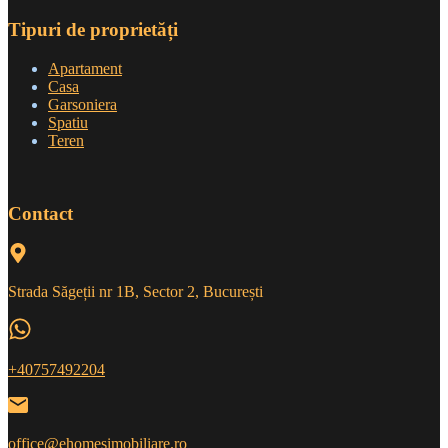
Tipuri de proprietăți
Apartament
Casa
Garsoniera
Spatiu
Teren
Contact
Strada Săgeții nr 1B, Sector 2, București
+40757492204
office@ehomesimobiliare.ro