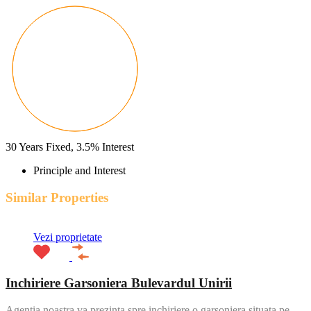
30
Years Fixed,
3.5
%
Interest
Principle and Interest
Similar Properties
Vezi proprietate
Inchiriere Garsoniera Bulevardul Unirii
Agentia noastra va prezinta spre inchiriere o garsoniera situata pe…