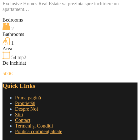
Exclusive Homes Real Estate va prezinta spre inchiriere un
apartament…
Bedrooms
2
Bathrooms
1
Area
54
mp2
De Inchiriat
500€
Quick LInks
Prima pagină
Proprietăți
Despre Noi
Știri
Contact
Termeni și Condiții
Politică confidențialitate