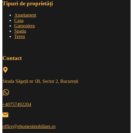
Tipuri de proprietăți
Apartament
Casa
Garsoniera
Spatiu
Teren
Contact
Strada Săgeții nr 1B, Sector 2, București
+40757492204
office@ehomesimobiliare.ro