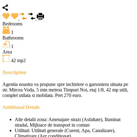
Bedrooms
1
Bathrooms
1
Area
42
mp2
Description
Agentia noastra va propune spre inchiriere o garsoniera situata pe
str. Mircea Voda, 5 min metrou Timpuri Noi, etaj 1/8, 42 mp utili,
complet utilata si mobilata. Pret 270 euro.
Additional Details
Alte detalii zona:
Amenajare strazi (Asfaltate), Iluminat
stradal, Mijloace de transport in comun
Utilitati:
Utilitati generale (Curent, Apa, Canalizare),
Climatizare (Aer conditionat)