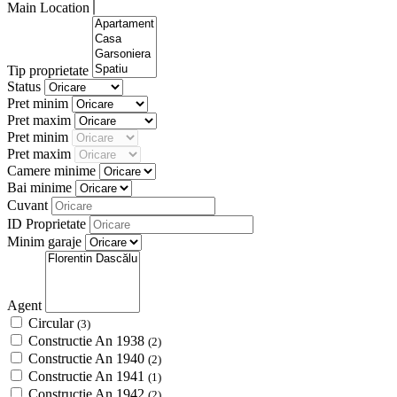
Main Location
Tip proprietate
Status
Pret minim
Pret maxim
Pret minim
Pret maxim
Camere minime
Bai minime
Cuvant
ID Proprietate
Minim garaje
Agent
Circular
(3)
Constructie An 1938
(2)
Constructie An 1940
(2)
Constructie An 1941
(1)
Constructie An 1942
(2)