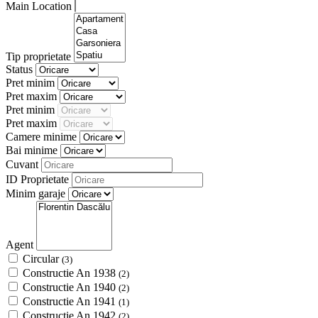
Main Location
Tip proprietate
Status
Pret minim
Pret maxim
Pret minim
Pret maxim
Camere minime
Bai minime
Cuvant
ID Proprietate
Minim garaje
Agent
Circular
(3)
Constructie An 1938
(2)
Constructie An 1940
(2)
Constructie An 1941
(1)
Constructie An 1942
(2)