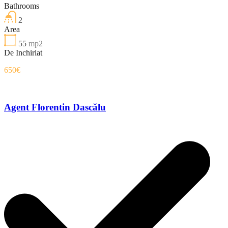
Bathrooms
2
Area
55
mp2
De Inchiriat
650€
Agent Florentin Dascălu