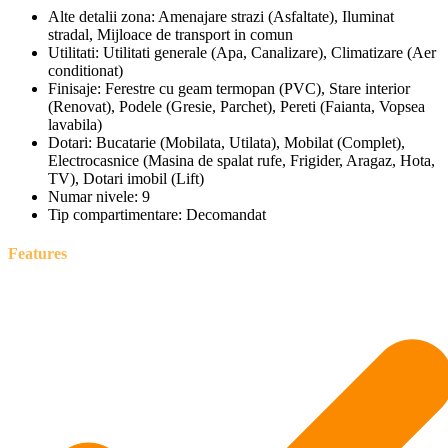
Alte detalii zona:
Amenajare strazi (Asfaltate), Iluminat
stradal, Mijloace de transport in comun
Utilitati:
Utilitati generale (Apa, Canalizare), Climatizare (Aer
conditionat)
Finisaje:
Ferestre cu geam termopan (PVC), Stare interior
(Renovat), Podele (Gresie, Parchet), Pereti (Faianta, Vopsea
lavabila)
Dotari:
Bucatarie (Mobilata, Utilata), Mobilat (Complet),
Electrocasnice (Masina de spalat rufe, Frigider, Aragaz, Hota,
TV), Dotari imobil (Lift)
Numar nivele:
9
Tip compartimentare:
Decomandat
Features