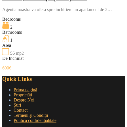
Agentia noastra va ofera spre inchiriere un apartament de 2…
Bedrooms
2
Bathrooms
1
Area
55
mp2
De Inchiriat
600€
Quick LInks
Prima pagină
Proprietăți
Despre Noi
Știri
Contact
Termeni și Condiții
Politică confidențialitate