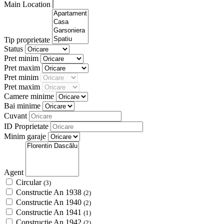
Main Location
Tip proprietate
Status
Pret minim
Pret maxim
Pret minim
Pret maxim
Camere minime
Bai minime
Cuvant
ID Proprietate
Minim garaje
Agent
Circular
(3)
Constructie An 1938
(2)
Constructie An 1940
(2)
Constructie An 1941
(1)
Constructie An 1942
(2)