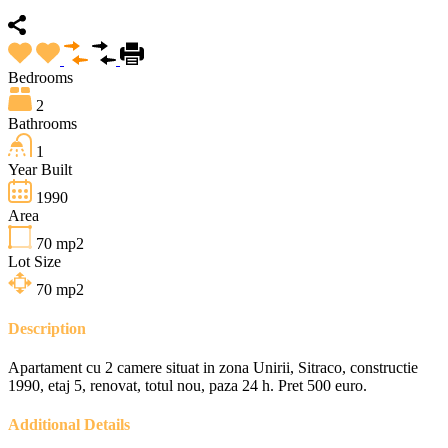
Bedrooms
2
Bathrooms
1
Year Built
1990
Area
70
mp2
Lot Size
70
mp2
Description
Apartament cu 2 camere situat in zona Unirii, Sitraco, constructie
1990, etaj 5, renovat, totul nou, paza 24 h. Pret 500 euro.
Additional Details