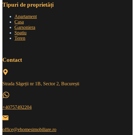
Tipuri de proprietăți
Apartament
Casa
Garsoniera
Spatiu
Teren
Contact
Strada Săgeții nr 1B, Sector 2, București
+40757492204
office@ehomesimobiliare.ro