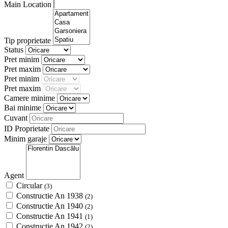
Main Location
Tip proprietate
Status
Pret minim
Pret maxim
Pret minim
Pret maxim
Camere minime
Bai minime
Cuvant
ID Proprietate
Minim garaje
Agent
Circular
(3)
Constructie An 1938
(2)
Constructie An 1940
(2)
Constructie An 1941
(1)
Constructie An 1942
(2)