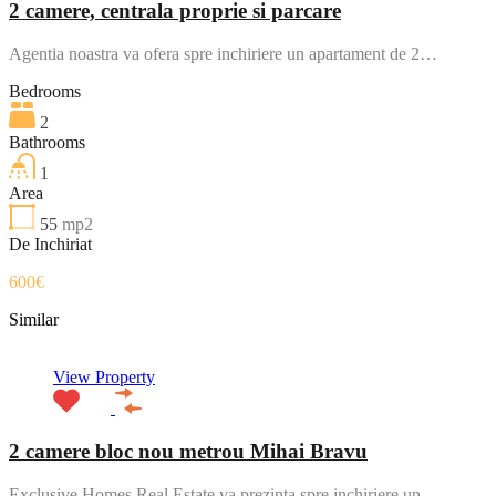
2 camere, centrala proprie si parcare
Agentia noastra va ofera spre inchiriere un apartament de 2…
Bedrooms
2
Bathrooms
1
Area
55
mp2
De Inchiriat
600€
Similar
View Property
2 camere bloc nou metrou Mihai Bravu
Exclusive Homes Real Estate va prezinta spre inchiriere un