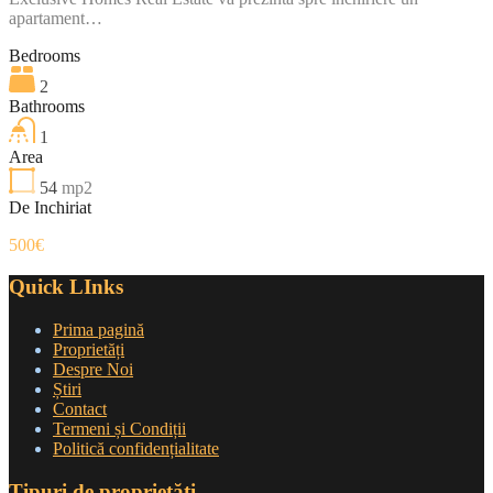
apartament…
Bedrooms
2
Bathrooms
1
Area
54
mp2
De Inchiriat
500€
Quick LInks
Prima pagină
Proprietăți
Despre Noi
Știri
Contact
Termeni și Condiții
Politică confidențialitate
Tipuri de proprietăți