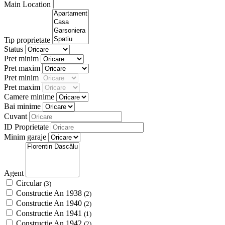
Main Location
Tip proprietate
Status
Pret minim
Pret maxim
Pret minim
Pret maxim
Camere minime
Bai minime
Cuvant
ID Proprietate
Minim garaje
Agent
Circular
(3)
Constructie An 1938
(2)
Constructie An 1940
(2)
Constructie An 1941
(1)
Constructie An 1942
(2)