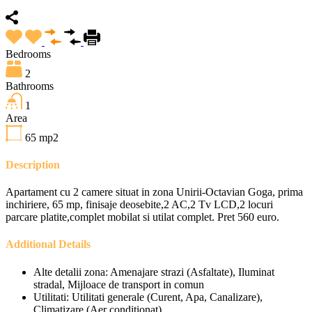
Bedrooms
2
Bathrooms
1
Area
65
mp2
Description
Apartament cu 2 camere situat in zona Unirii-Octavian Goga, prima
inchiriere, 65 mp, finisaje deosebite,2 AC,2 Tv LCD,2 locuri
parcare platite,complet mobilat si utilat complet. Pret 560 euro.
Additional Details
Alte detalii zona:
Amenajare strazi (Asfaltate), Iluminat
stradal, Mijloace de transport in comun
Utilitati:
Utilitati generale (Curent, Apa, Canalizare),
Climatizare (Aer conditionat)