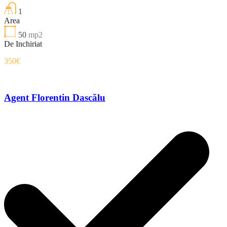
1
Area
50
mp2
De Inchiriat
350€
Agent Florentin Dascălu