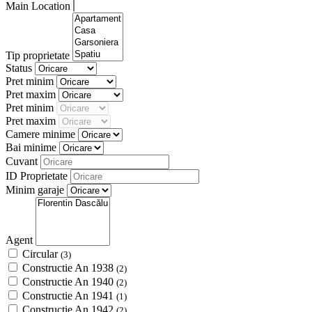
Main Location
Tip proprietate
Status
Pret minim
Pret maxim
Pret minim
Pret maxim
Camere minime
Bai minime
Cuvant
ID Proprietate
Minim garaje
Agent
Circular
(3)
Constructie An 1938
(2)
Constructie An 1940
(2)
Constructie An 1941
(1)
Constructie An 1942
(2)