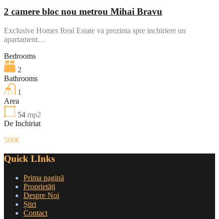
2 camere bloc nou metrou Mihai Bravu
Exclusive Homes Real Estate va prezinta spre inchiriere un
apartament…
Bedrooms
2
Bathrooms
1
Area
54
mp2
De Inchiriat
500€
Quick LInks
Prima pagină
Proprietăți
Despre Noi
Știri
Contact