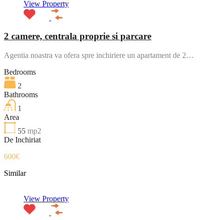
View Property
2 camere, centrala proprie si parcare
Agentia noastra va ofera spre inchiriere un apartament de 2…
Bedrooms
2
Bathrooms
1
Area
55
mp2
De Inchiriat
600€
Similar
View Property