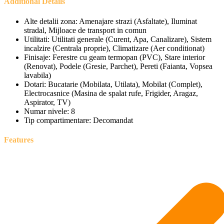
Additional Details
Alte detalii zona:
Amenajare strazi (Asfaltate), Iluminat
stradal, Mijloace de transport in comun
Utilitati:
Utilitati generale (Curent, Apa, Canalizare), Sistem
incalzire (Centrala proprie), Climatizare (Aer conditionat)
Finisaje:
Ferestre cu geam termopan (PVC), Stare interior
(Renovat), Podele (Gresie, Parchet), Pereti (Faianta, Vopsea
lavabila)
Dotari:
Bucatarie (Mobilata, Utilata), Mobilat (Complet),
Electrocasnice (Masina de spalat rufe, Frigider, Aragaz,
Aspirator, TV)
Numar nivele:
8
Tip compartimentare:
Decomandat
Features