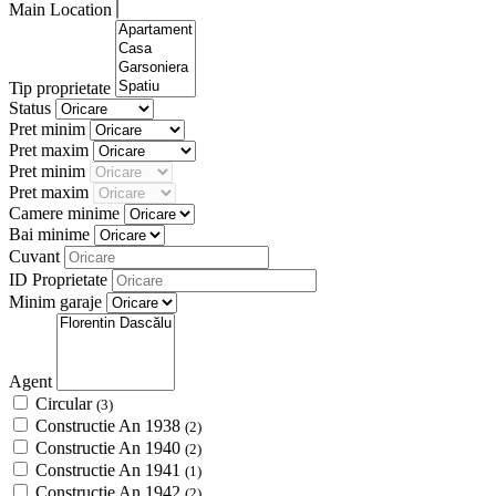
Main Location
Tip proprietate
Status
Pret minim
Pret maxim
Pret minim
Pret maxim
Camere minime
Bai minime
Cuvant
ID Proprietate
Minim garaje
Agent
Circular
(3)
Constructie An 1938
(2)
Constructie An 1940
(2)
Constructie An 1941
(1)
Constructie An 1942
(2)