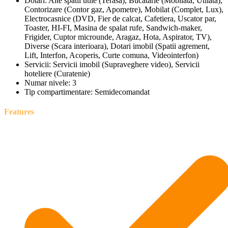
Dotari:
Alte spatii utile (Terasa), Bucatarie (Mobilata, Utilata),
Contorizare (Contor gaz, Apometre), Mobilat (Complet, Lux),
Electrocasnice (DVD, Fier de calcat, Cafetiera, Uscator par,
Toaster, HI-FI, Masina de spalat rufe, Sandwich-maker,
Frigider, Cuptor microunde, Aragaz, Hota, Aspirator, TV),
Diverse (Scara interioara), Dotari imobil (Spatii agrement,
Lift, Interfon, Acoperis, Curte comuna, Videointerfon)
Servicii:
Servicii imobil (Supraveghere video), Servicii
hoteliere (Curatenie)
Numar nivele:
3
Tip compartimentare:
Semidecomandat
Features