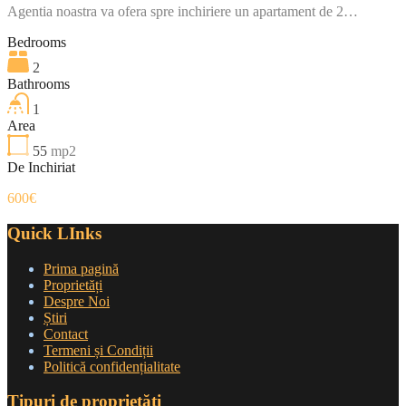
Agentia noastra va ofera spre inchiriere un apartament de 2…
Bedrooms
2
Bathrooms
1
Area
55
mp2
De Inchiriat
600€
Quick LInks
Prima pagină
Proprietăți
Despre Noi
Știri
Contact
Termeni și Condiții
Politică confidențialitate
Tipuri de proprietăți