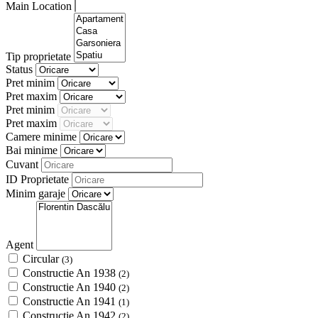
Main Location
Tip proprietate
Status
Pret minim
Pret maxim
Pret minim
Pret maxim
Camere minime
Bai minime
Cuvant
ID Proprietate
Minim garaje
Agent
Circular
(3)
Constructie An 1938
(2)
Constructie An 1940
(2)
Constructie An 1941
(1)
Constructie An 1942
(2)