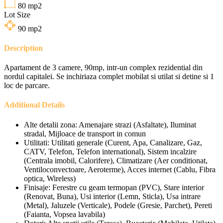
80
mp2
Lot Size
90
mp2
Description
Apartament de 3 camere, 90mp, intr-un complex rezidential din
nordul capitalei. Se inchiriaza complet mobilat si utilat si detine si 1
loc de parcare.
Additional Details
Alte detalii zona:
Amenajare strazi (Asfaltate), Iluminat
stradal, Mijloace de transport in comun
Utilitati:
Utilitati generale (Curent, Apa, Canalizare, Gaz,
CATV, Telefon, Telefon international), Sistem incalzire
(Centrala imobil, Calorifere), Climatizare (Aer conditionat,
Ventiloconvectoare, Aeroterme), Acces internet (Cablu, Fibra
optica, Wireless)
Finisaje:
Ferestre cu geam termopan (PVC), Stare interior
(Renovat, Buna), Usi interior (Lemn, Sticla), Usa intrare
(Metal), Jaluzele (Verticale), Podele (Gresie, Parchet), Pereti
(Faianta, Vopsea lavabila)