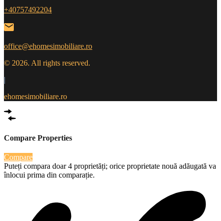
+40757492204
office@ehomesimobiliare.ro
© 2026. All rights reserved.
|
ehomesimobiliare.ro
Compare Properties
Compare
Puteți compara doar 4 proprietăți; orice proprietate nouă adăugată va
înlocui prima din comparație.