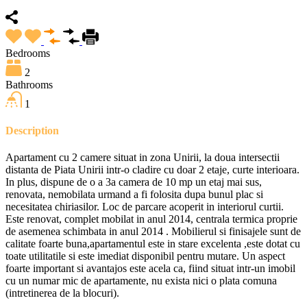
Bedrooms
2
Bathrooms
1
Description
Apartament cu 2 camere situat in zona Unirii, la doua intersectii
distanta de Piata Unirii intr-o cladire cu doar 2 etaje, curte interioara.
In plus, dispune de o a 3a camera de 10 mp un etaj mai sus,
renovata, nemobilata urmand a fi folosita dupa bunul plac si
necesitatea chiriasilor. Loc de parcare acoperit in interiorul curtii.
Este renovat, complet mobilat in anul 2014, centrala termica proprie
de asemenea schimbata in anul 2014 . Mobilierul si finisajele sunt de
calitate foarte buna,apartamentul este in stare excelenta ,este dotat cu
toate utilitatile si este imediat disponibil pentru mutare. Un aspect
foarte important si avantajos este acela ca, fiind situat intr-un imobil
cu un numar mic de apartamente, nu exista nici o plata comuna
(intretinerea de la blocuri).