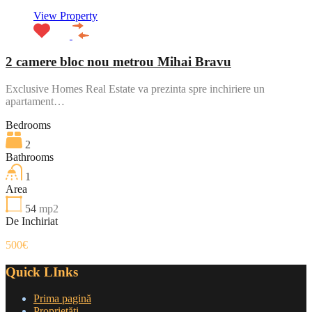
View Property
2 camere bloc nou metrou Mihai Bravu
Exclusive Homes Real Estate va prezinta spre inchiriere un
apartament…
Bedrooms
2
Bathrooms
1
Area
54
mp2
De Inchiriat
500€
Quick LInks
Prima pagină
Proprietăți