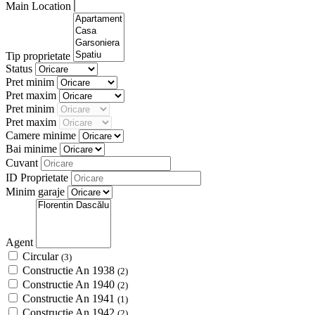
Main Location
Tip proprietate
Status
Pret minim
Pret maxim
Pret minim
Pret maxim
Camere minime
Bai minime
Cuvant
ID Proprietate
Minim garaje
Agent
Circular
(3)
Constructie An 1938
(2)
Constructie An 1940
(2)
Constructie An 1941
(1)
Constructie An 1942
(2)