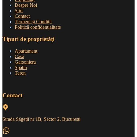
Despre Noi
Știri
Contact
Termeni și Condiții
Politică confidențialitate
Tipuri de proprietăți
Apartament
Casa
Garsoniera
Spatiu
Teren
Contact
Strada Săgeții nr 1B, Sector 2, București