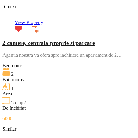
Similar
View Property
2 camere, centrala proprie si parcare
Agentia noastra va ofera spre inchiriere un apartament de 2…
Bedrooms
2
Bathrooms
1
Area
55
mp2
De Inchiriat
600€
Similar