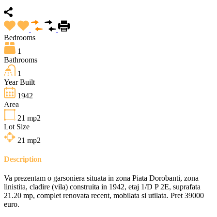
Bedrooms
1
Bathrooms
1
Year Built
1942
Area
21
mp2
Lot Size
21
mp2
Description
Va prezentam o garsoniera situata in zona Piata Dorobanti, zona
linistita, cladire (vila) construita in 1942, etaj 1/D P 2E, suprafata
21.20 mp, complet renovata recent, mobilata si utilata. Pret 39000
euro.