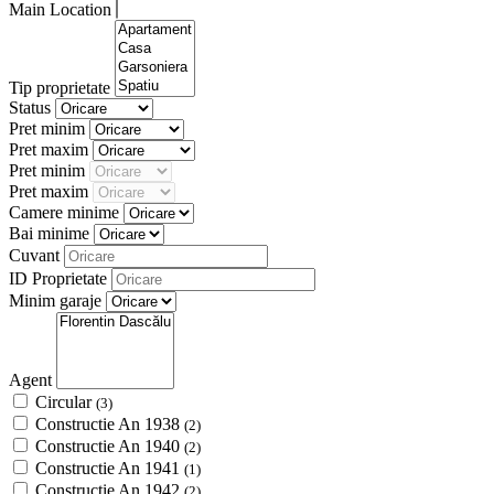
Main Location
Tip proprietate
Status
Pret minim
Pret maxim
Pret minim
Pret maxim
Camere minime
Bai minime
Cuvant
ID Proprietate
Minim garaje
Agent
Circular
(3)
Constructie An 1938
(2)
Constructie An 1940
(2)
Constructie An 1941
(1)
Constructie An 1942
(2)