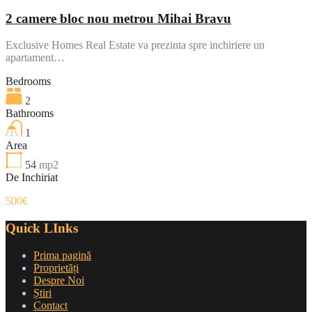
2 camere bloc nou metrou Mihai Bravu
Exclusive Homes Real Estate va prezinta spre inchiriere un
apartament…
Bedrooms
2
Bathrooms
1
Area
54
mp2
De Inchiriat
500€
Quick LInks
Prima pagină
Proprietăți
Despre Noi
Știri
Contact