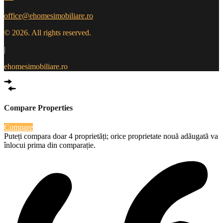
office@ehomesimobiliare.ro
© 2026. All rights reserved.
|
ehomesimobiliare.ro
Compare Properties
Compare
Puteți compara doar 4 proprietăți; orice proprietate nouă adăugată va
înlocui prima din comparație.