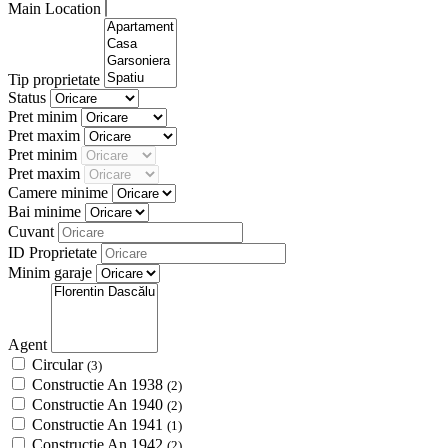
Main Location
Tip proprietate
Status
Pret minim
Pret maxim
Pret minim
Pret maxim
Camere minime
Bai minime
Cuvant
ID Proprietate
Minim garaje
Agent
Circular
(3)
Constructie An 1938
(2)
Constructie An 1940
(2)
Constructie An 1941
(1)
Constructie An 1942
(2)