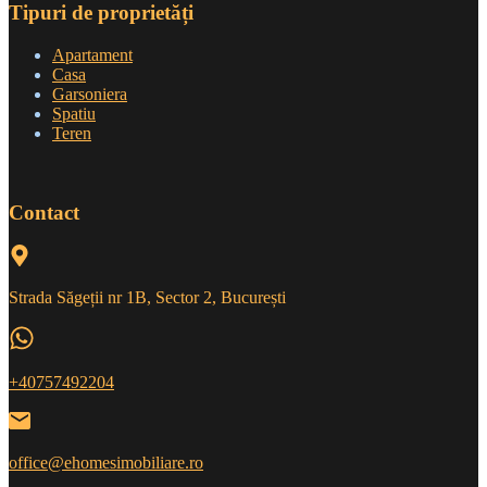
Tipuri de proprietăți
Apartament
Casa
Garsoniera
Spatiu
Teren
Contact
Strada Săgeții nr 1B, Sector 2, București
+40757492204
office@ehomesimobiliare.ro