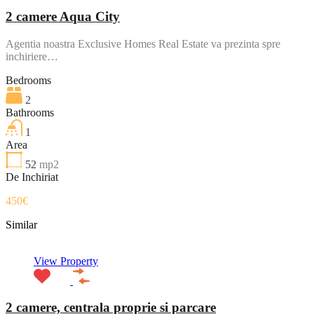
2 camere Aqua City
Agentia noastra Exclusive Homes Real Estate va prezinta spre
inchiriere…
Bedrooms
2
Bathrooms
1
Area
52
mp2
De Inchiriat
450€
Similar
View Property
2 camere, centrala proprie si parcare