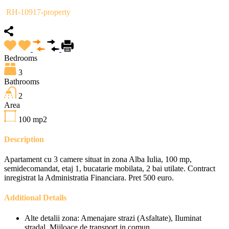
RH-10917-property
Bedrooms
3
Bathrooms
2
Area
100
mp2
Description
Apartament cu 3 camere situat in zona Alba Iulia, 100 mp,
semidecomandat, etaj 1, bucatarie mobilata, 2 bai utilate. Contract
inregistrat la Administratia Financiara. Pret 500 euro.
Additional Details
Alte detalii zona:
Amenajare strazi (Asfaltate), Iluminat
stradal, Mijloace de transport in comun