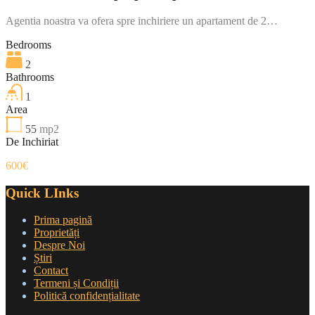
Agentia noastra va ofera spre inchiriere un apartament de 2…
Bedrooms
2
Bathrooms
1
Area
55
mp2
De Inchiriat
600€
Quick LInks
Prima pagină
Proprietăți
Despre Noi
Știri
Contact
Termeni și Condiții
Politică confidențialitate