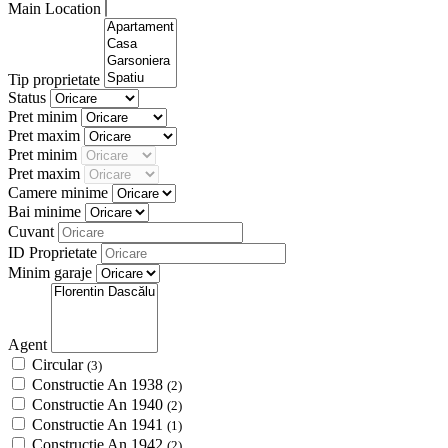
Main Location
Tip proprietate
Status
Pret minim
Pret maxim
Pret minim
Pret maxim
Camere minime
Bai minime
Cuvant
ID Proprietate
Minim garaje
Agent
Circular
(3)
Constructie An 1938
(2)
Constructie An 1940
(2)
Constructie An 1941
(1)
Constructie An 1942
(2)