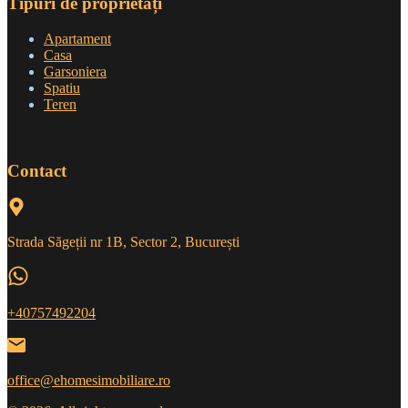
Tipuri de proprietăți
Apartament
Casa
Garsoniera
Spatiu
Teren
Contact
Strada Săgeții nr 1B, Sector 2, București
+40757492204
office@ehomesimobiliare.ro