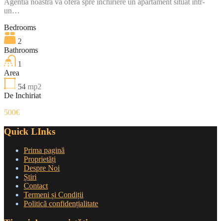
Agentia noastra va ofera spre inchiriere un apartament situat intr-
un…
Bedrooms
2
Bathrooms
1
Area
54
mp2
De Inchiriat
500€
Quick LInks
Prima pagină
Proprietăți
Despre Noi
Știri
Contact
Termeni și Condiții
Politică confidențialitate