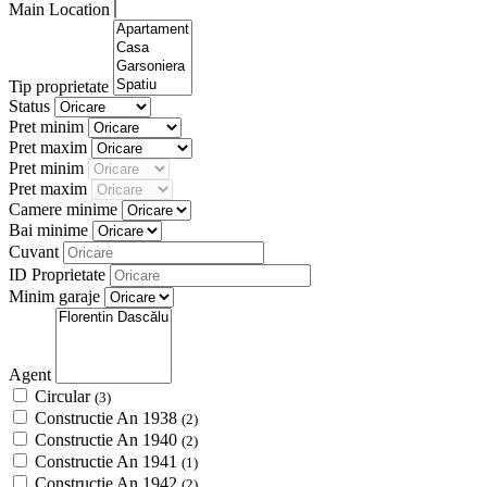
Main Location
Tip proprietate
Status
Pret minim
Pret maxim
Pret minim
Pret maxim
Camere minime
Bai minime
Cuvant
ID Proprietate
Minim garaje
Agent
Circular
(3)
Constructie An 1938
(2)
Constructie An 1940
(2)
Constructie An 1941
(1)
Constructie An 1942
(2)