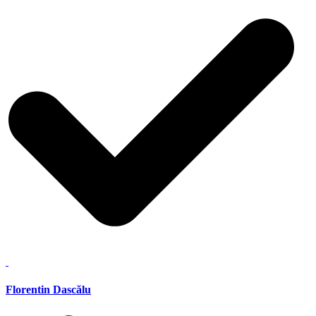
Florentin Dascălu