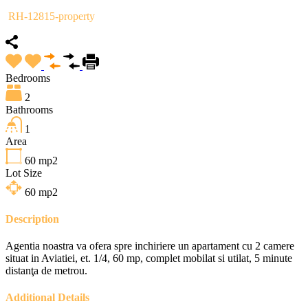
RH-12815-property
Bedrooms
2
Bathrooms
1
Area
60
mp2
Lot Size
60
mp2
Description
Agentia noastra va ofera spre inchiriere un apartament cu 2 camere
situat in Aviatiei, et. 1/4, 60 mp, complet mobilat si utilat, 5 minute
distanţa de metrou.
Additional Details