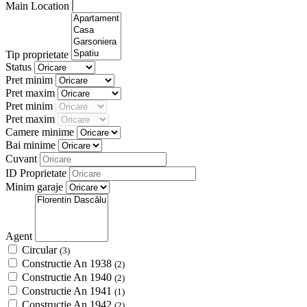
Main Location
Tip proprietate
Status
Pret minim
Pret maxim
Pret minim
Pret maxim
Camere minime
Bai minime
Cuvant
ID Proprietate
Minim garaje
Agent
Circular
(3)
Constructie An 1938
(2)
Constructie An 1940
(2)
Constructie An 1941
(1)
Constructie An 1942
(2)