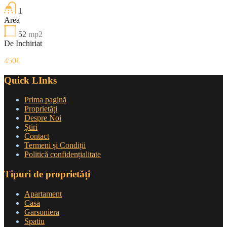
1
Area
52
mp2
De Inchiriat
450€
Quick LInks
Prima pagină
Proprietăți
Despre Noi
Știri
Contact
Termeni și Condiții
Politică confidențialitate
Tipuri de proprietăți
Apartament
Casa
Garsoniera
Spatiu