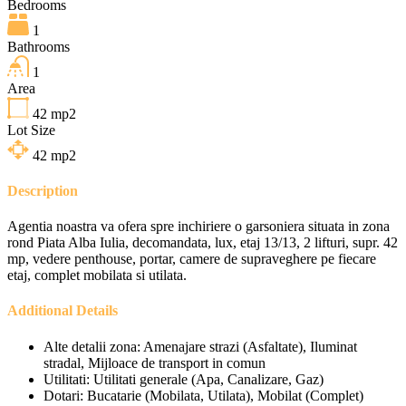
Bedrooms
1
Bathrooms
1
Area
42
mp2
Lot Size
42
mp2
Description
Agentia noastra va ofera spre inchiriere o garsoniera situata in zona
rond Piata Alba Iulia, decomandata, lux, etaj 13/13, 2 lifturi, supr. 42
mp, vedere penthouse, portar, camere de supraveghere pe fiecare
etaj, complet mobilata si utilata.
Additional Details
Alte detalii zona:
Amenajare strazi (Asfaltate), Iluminat
stradal, Mijloace de transport in comun
Utilitati:
Utilitati generale (Apa, Canalizare, Gaz)
Dotari:
Bucatarie (Mobilata, Utilata), Mobilat (Complet)