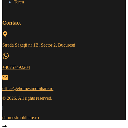
Teren
Contact
Strada Săgeții nr 1B, Sector 2, București
+40757492204
office@ehomesimobiliare.ro
© 2026. All rights reserved.
|
ehomesimobiliare.ro