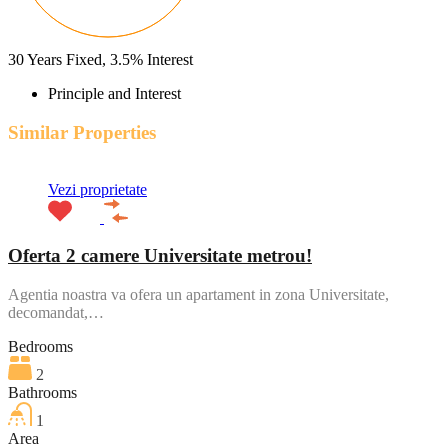
30
Years Fixed,
3.5
%
Interest
Principle and Interest
Similar Properties
Vezi proprietate
Oferta 2 camere Universitate metrou!
Agentia noastra va ofera un apartament in zona Universitate,
decomandat,…
Bedrooms
2
Bathrooms
1
Area