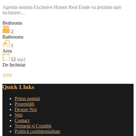
Agentia noastra Exclusive Homes Real Estate va prezinta spre
inchiriere…
Bedrooms
2
Bathrooms
1
Area
52
mp2
De Inchiriat
450€
Quick LInks
Prima pagină
Proprietăți
Despre Noi
Știri
Contact
Termeni și Condiții
Politică confidențialitate