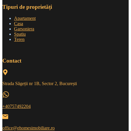
Tipuri de proprietăți
Apartament
Casa
Garsoniera
Spatiu
Teren
Contact
Strada Săgeții nr 1B, Sector 2, București
+40757492204
office@ehomesimobiliare.ro