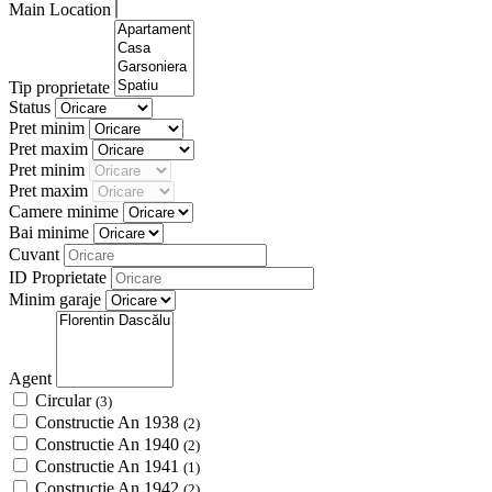
Main Location
Tip proprietate
Status
Pret minim
Pret maxim
Pret minim
Pret maxim
Camere minime
Bai minime
Cuvant
ID Proprietate
Minim garaje
Agent
Circular
(3)
Constructie An 1938
(2)
Constructie An 1940
(2)
Constructie An 1941
(1)
Constructie An 1942
(2)