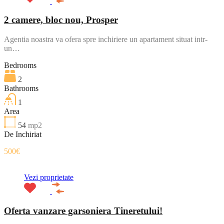
2 camere, bloc nou, Prosper
Agentia noastra va ofera spre inchiriere un apartament situat intr-
un…
Bedrooms
2
Bathrooms
1
Area
54
mp2
De Inchiriat
500€
Vezi proprietate
Oferta vanzare garsoniera Tineretului!