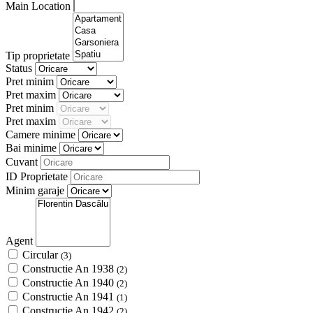
Main Location
Tip proprietate
Status
Pret minim
Pret maxim
Pret minim
Pret maxim
Camere minime
Bai minime
Cuvant
ID Proprietate
Minim garaje
Agent
Circular
(3)
Constructie An 1938
(2)
Constructie An 1940
(2)
Constructie An 1941
(1)
Constructie An 1942
(2)