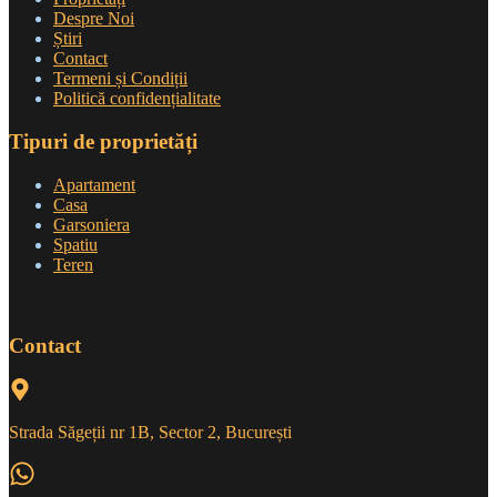
Despre Noi
Știri
Contact
Termeni și Condiții
Politică confidențialitate
Tipuri de proprietăți
Apartament
Casa
Garsoniera
Spatiu
Teren
Contact
Strada Săgeții nr 1B, Sector 2, București