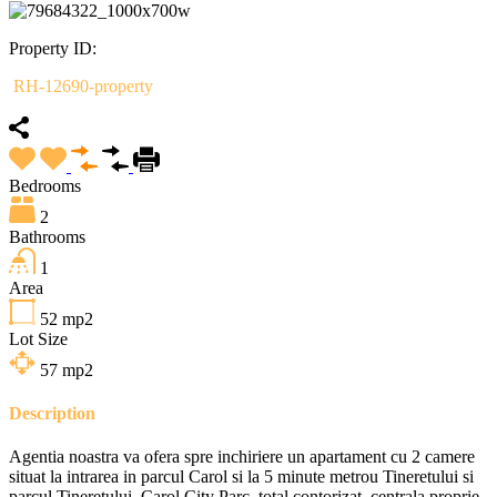
Property ID:
RH-12690-property
Bedrooms
2
Bathrooms
1
Area
52
mp2
Lot Size
57
mp2
Description
Agentia noastra va ofera spre inchiriere un apartament cu 2 camere
situat la intrarea in parcul Carol si la 5 minute metrou Tineretului si
parcul Tineretului, Carol City Parc, total contorizat, centrala proprie,