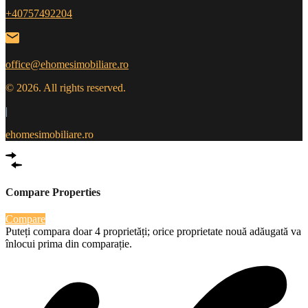
+40757492204
office@ehomesimobiliare.ro
© 2026. All rights reserved.
|
ehomesimobiliare.ro
Compare Properties
Compare
Puteți compara doar 4 proprietăți; orice proprietate nouă adăugată va
înlocui prima din comparație.