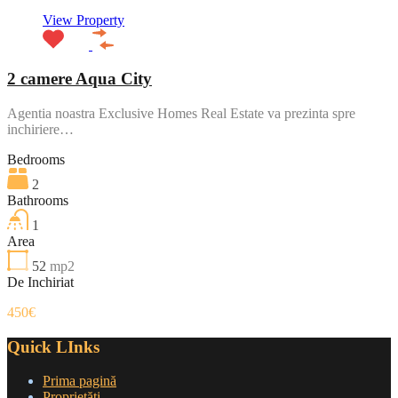
View Property
2 camere Aqua City
Agentia noastra Exclusive Homes Real Estate va prezinta spre
inchiriere…
Bedrooms
2
Bathrooms
1
Area
52
mp2
De Inchiriat
450€
Quick LInks
Prima pagină
Proprietăți