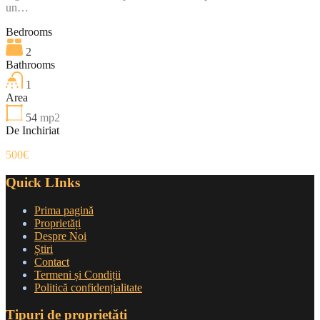
un…
Bedrooms
2
Bathrooms
1
Area
54
mp2
De Inchiriat
500€
Quick LInks
Prima pagină
Proprietăți
Despre Noi
Știri
Contact
Termeni și Condiții
Politică confidențialitate
Tipuri de proprietăți