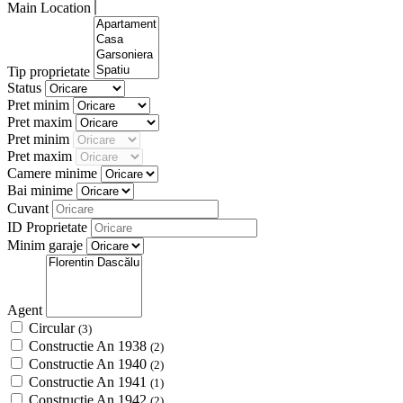
Main Location
Tip proprietate
Status
Pret minim
Pret maxim
Pret minim
Pret maxim
Camere minime
Bai minime
Cuvant
ID Proprietate
Minim garaje
Agent
Circular
(3)
Constructie An 1938
(2)
Constructie An 1940
(2)
Constructie An 1941
(1)
Constructie An 1942
(2)