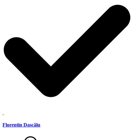
Florentin Dascălu