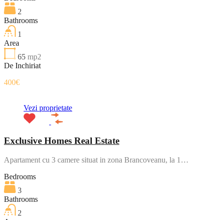
2
Bathrooms
1
Area
65
mp2
De Inchiriat
400€
Vezi proprietate
Exclusive Homes Real Estate
Apartament cu 3 camere situat in zona Brancoveanu, la 1…
Bedrooms
3
Bathrooms
2