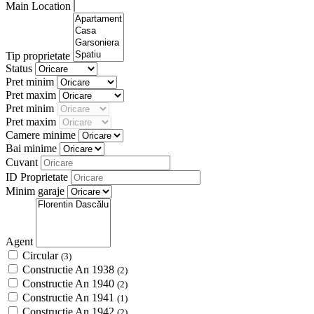
Main Location
Tip proprietate
Status
Pret minim
Pret maxim
Pret minim
Pret maxim
Camere minime
Bai minime
Cuvant
ID Proprietate
Minim garaje
Agent
Circular
(3)
Constructie An 1938
(2)
Constructie An 1940
(2)
Constructie An 1941
(1)
Constructie An 1942
(2)