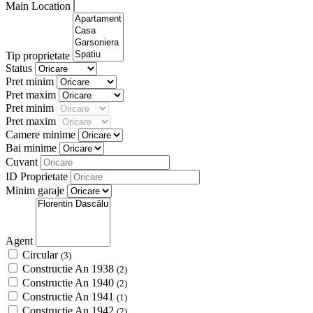
Main Location
Tip proprietate
Status
Pret minim
Pret maxim
Pret minim
Pret maxim
Camere minime
Bai minime
Cuvant
ID Proprietate
Minim garaje
Agent
Circular
(3)
Constructie An 1938
(2)
Constructie An 1940
(2)
Constructie An 1941
(1)
Constructie An 1942
(2)