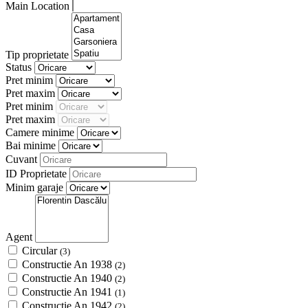
Main Location
Tip proprietate
Status
Pret minim
Pret maxim
Pret minim
Pret maxim
Camere minime
Bai minime
Cuvant
ID Proprietate
Minim garaje
Agent
Circular
(3)
Constructie An 1938
(2)
Constructie An 1940
(2)
Constructie An 1941
(1)
Constructie An 1942
(2)