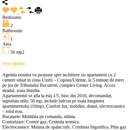
Bedrooms
2
Bathrooms
1
Area
56
mp2
Description
Agentia noastra va propune spre inchiriere un apartament cu 2
camere situat in zona Unirii – Coposu/Udriste, la 5 minute de mers
pe jos de Tribunalul Bucuresti, complex Center Living. Acces
stradal, zona linistita.
Apartamentul se afla la etaj 1/5, bloc din 2016, decomandat,
suprafata utila: 56 mp, include balcon pe toata lungimea
apartamentului (10mp). Confort lux, mobilier, dotari, electrocasnice
– totul nou.
Bucatarie: Mobilata pe comanda, utilata.
Contorizare: Contor gaz; Centrala termica.
Electrocasnice: Masina de spalat rufe, Combina frigorifica, Plita gaz