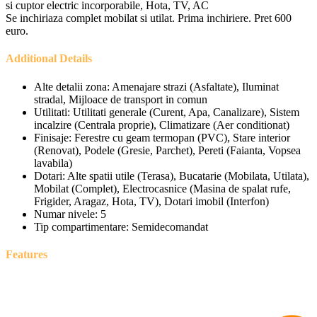
si cuptor electric incorporabile, Hota, TV, AC
Se inchiriaza complet mobilat si utilat. Prima inchiriere. Pret 600
euro.
Additional Details
Alte detalii zona:
Amenajare strazi (Asfaltate), Iluminat
stradal, Mijloace de transport in comun
Utilitati:
Utilitati generale (Curent, Apa, Canalizare), Sistem
incalzire (Centrala proprie), Climatizare (Aer conditionat)
Finisaje:
Ferestre cu geam termopan (PVC), Stare interior
(Renovat), Podele (Gresie, Parchet), Pereti (Faianta, Vopsea
lavabila)
Dotari:
Alte spatii utile (Terasa), Bucatarie (Mobilata, Utilata),
Mobilat (Complet), Electrocasnice (Masina de spalat rufe,
Frigider, Aragaz, Hota, TV), Dotari imobil (Interfon)
Numar nivele:
5
Tip compartimentare:
Semidecomandat
Features