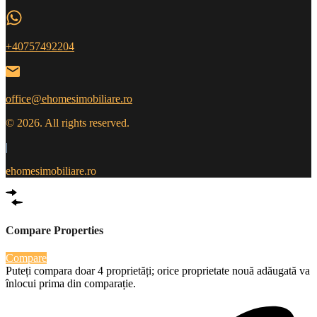
+40757492204
office@ehomesimobiliare.ro
© 2026. All rights reserved.
|
ehomesimobiliare.ro
Compare Properties
Compare
Puteți compara doar 4 proprietăți; orice proprietate nouă adăugată va
înlocui prima din comparație.