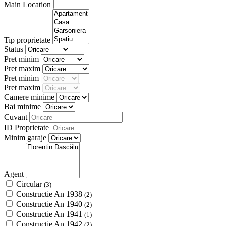
Main Location
Tip proprietate
Status
Pret minim
Pret maxim
Pret minim
Pret maxim
Camere minime
Bai minime
Cuvant
ID Proprietate
Minim garaje
Agent
Circular
(3)
Constructie An 1938
(2)
Constructie An 1940
(2)
Constructie An 1941
(1)
Constructie An 1942
(2)