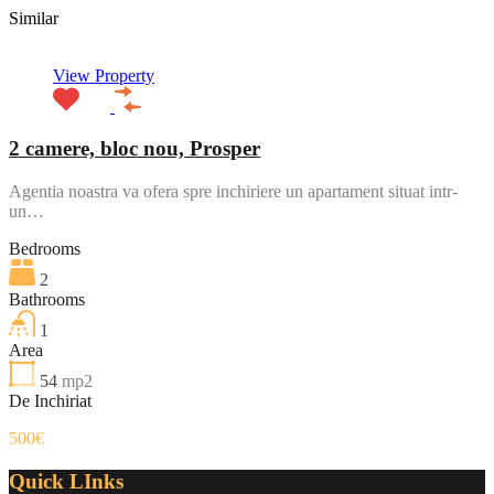
Similar
View Property
2 camere, bloc nou, Prosper
Agentia noastra va ofera spre inchiriere un apartament situat intr-
un…
Bedrooms
2
Bathrooms
1
Area
54
mp2
De Inchiriat
500€
Quick LInks