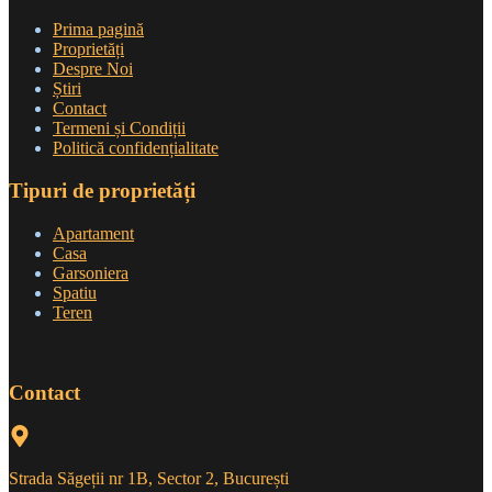
Prima pagină
Proprietăți
Despre Noi
Știri
Contact
Termeni și Condiții
Politică confidențialitate
Tipuri de proprietăți
Apartament
Casa
Garsoniera
Spatiu
Teren
Contact
Strada Săgeții nr 1B, Sector 2, București