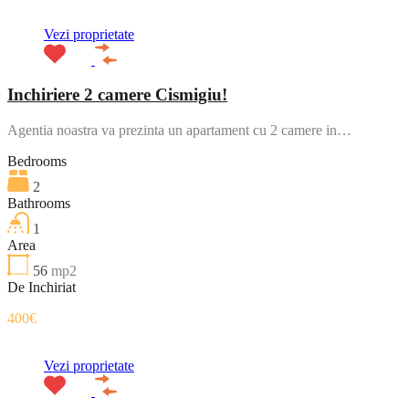
Vezi proprietate
Inchiriere 2 camere Cismigiu!
Agentia noastra va prezinta un apartament cu 2 camere in…
Bedrooms
2
Bathrooms
1
Area
56
mp2
De Inchiriat
400€
Vezi proprietate