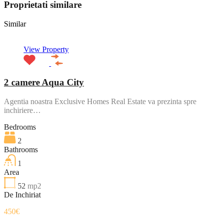
Proprietati similare
Similar
View Property
2 camere Aqua City
Agentia noastra Exclusive Homes Real Estate va prezinta spre
inchiriere…
Bedrooms
2
Bathrooms
1
Area
52
mp2
De Inchiriat
450€