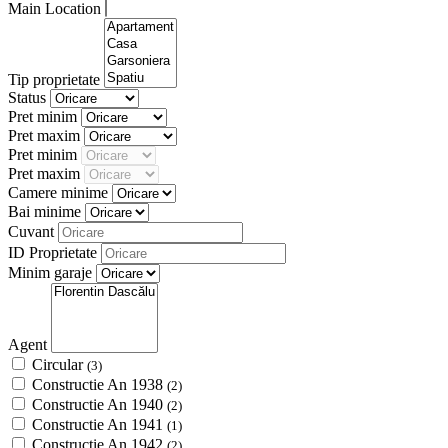
Main Location
Tip proprietate
Status
Pret minim
Pret maxim
Pret minim
Pret maxim
Camere minime
Bai minime
Cuvant
ID Proprietate
Minim garaje
Agent
Circular
(3)
Constructie An 1938
(2)
Constructie An 1940
(2)
Constructie An 1941
(1)
Constructie An 1942
(2)