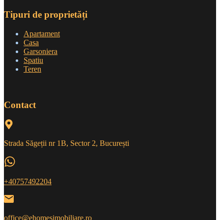
Tipuri de proprietăți
Apartament
Casa
Garsoniera
Spatiu
Teren
Contact
Strada Săgeții nr 1B, Sector 2, București
+40757492204
office@ehomesimobiliare.ro