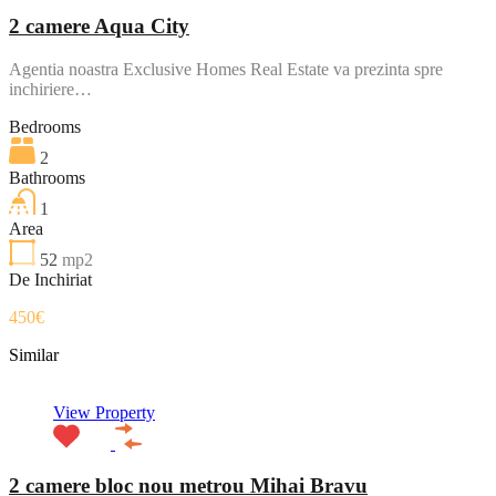
2 camere Aqua City
Agentia noastra Exclusive Homes Real Estate va prezinta spre
inchiriere…
Bedrooms
2
Bathrooms
1
Area
52
mp2
De Inchiriat
450€
Similar
View Property
2 camere bloc nou metrou Mihai Bravu