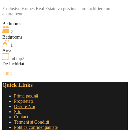
Exclusive Homes Real Estate va prezinta spre inchiriere un
apartament…
Bedrooms
2
Bathrooms
1
Area
54
mp2
De Inchiriat
500€
Quick LInks
Prima pagină
Proprietăți
Despre Noi
Știri
Contact
Termeni și Condiții
Politică confidențialitate