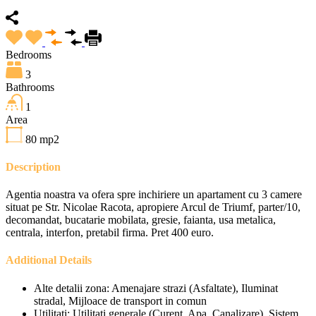
Bedrooms
3
Bathrooms
1
Area
80
mp2
Description
Agentia noastra va ofera spre inchiriere un apartament cu 3 camere
situat pe Str. Nicolae Racota, apropiere Arcul de Triumf, parter/10,
decomandat, bucatarie mobilata, gresie, faianta, usa metalica,
centrala, interfon, pretabil firma. Pret 400 euro.
Additional Details
Alte detalii zona:
Amenajare strazi (Asfaltate), Iluminat
stradal, Mijloace de transport in comun
Utilitati:
Utilitati generale (Curent, Apa, Canalizare), Sistem