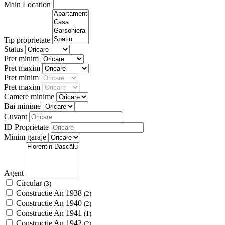
Main Location
Tip proprietate
Status
Pret minim
Pret maxim
Pret minim
Pret maxim
Camere minime
Bai minime
Cuvant
ID Proprietate
Minim garaje
Agent
Circular
(3)
Constructie An 1938
(2)
Constructie An 1940
(2)
Constructie An 1941
(1)
Constructie An 1942
(2)