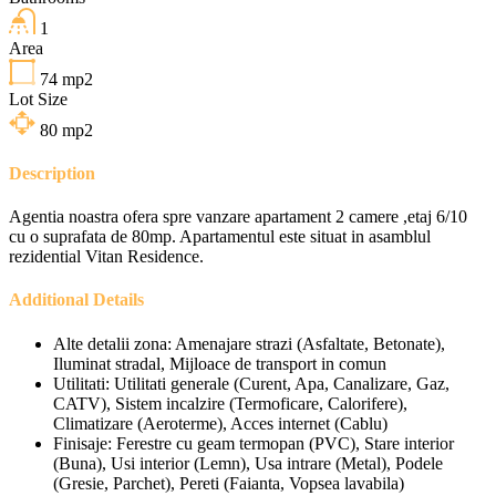
1
Area
74
mp2
Lot Size
80
mp2
Description
Agentia noastra ofera spre vanzare apartament 2 camere ,etaj 6/10
cu o suprafata de 80mp. Apartamentul este situat in asamblul
rezidential Vitan Residence.
Additional Details
Alte detalii zona:
Amenajare strazi (Asfaltate, Betonate),
Iluminat stradal, Mijloace de transport in comun
Utilitati:
Utilitati generale (Curent, Apa, Canalizare, Gaz,
CATV), Sistem incalzire (Termoficare, Calorifere),
Climatizare (Aeroterme), Acces internet (Cablu)
Finisaje:
Ferestre cu geam termopan (PVC), Stare interior
(Buna), Usi interior (Lemn), Usa intrare (Metal), Podele
(Gresie, Parchet), Pereti (Faianta, Vopsea lavabila)