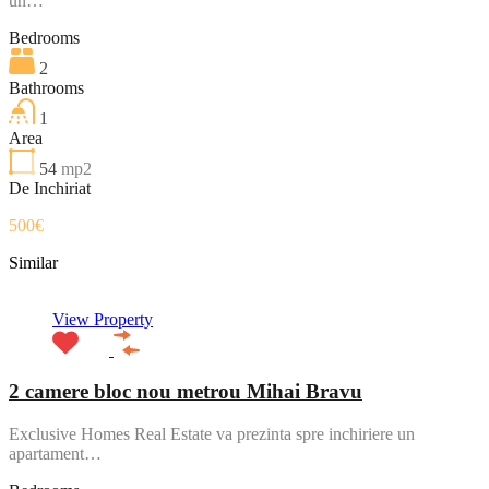
un…
Bedrooms
2
Bathrooms
1
Area
54
mp2
De Inchiriat
500€
Similar
View Property
2 camere bloc nou metrou Mihai Bravu
Exclusive Homes Real Estate va prezinta spre inchiriere un
apartament…