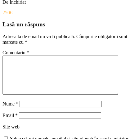
De Inchiriat
250€
Lasă un răspuns
Adresa ta de email nu va fi publicată.
Câmpurile obligatorii sunt
marcate cu
*
Comentariu
*
Nume
*
Email
*
Site web
Salvează-mi numele, emailul și site-ul web în acest navigator