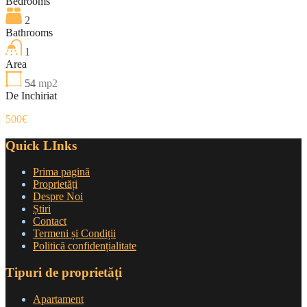
Bedrooms
2
Bathrooms
1
Area
54
mp2
De Inchiriat
500€
Quick LInks
Prima pagină
Proprietăți
Despre Noi
Știri
Contact
Termeni și Condiții
Politică confidențialitate
Tipuri de proprietăți
Apartament