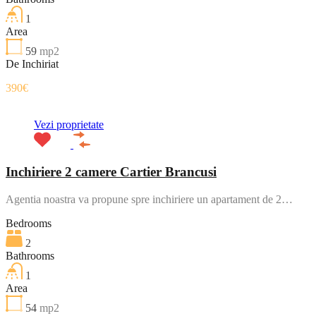
1
Area
59
mp2
De Inchiriat
390€
Vezi proprietate
Inchiriere 2 camere Cartier Brancusi
Agentia noastra va propune spre inchiriere un apartament de 2…
Bedrooms
2
Bathrooms
1
Area
54
mp2