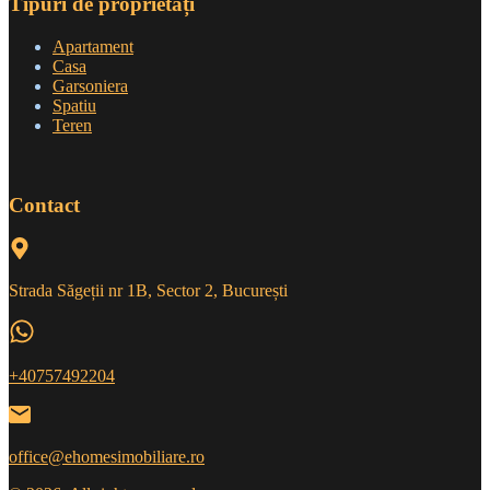
Tipuri de proprietăți
Apartament
Casa
Garsoniera
Spatiu
Teren
Contact
Strada Săgeții nr 1B, Sector 2, București
+40757492204
office@ehomesimobiliare.ro