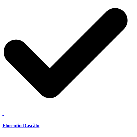
Florentin Dascălu