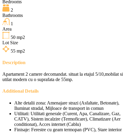
Bedrooms
2
Bathrooms
1
Area
50
mp2
Lot Size
55
mp2
Description
Apartament 2 camere decomandat. situat la etajul 5/10,mobilat si
utilat modern cu o suprafata de 55mp.
Additional Details
Alte detalii zona:
Amenajare strazi (Asfaltate, Betonate),
Iluminat stradal, Mijloace de transport in comun
Utilitati:
Utilitati generale (Curent, Apa, Canalizare, Gaz,
CATV), Sistem incalzire (Termoficare), Climatizare (Aer
conditionat), Acces internet (Cablu)
Finisaje:
Ferestre cu geam termopan (PVC), Stare interior