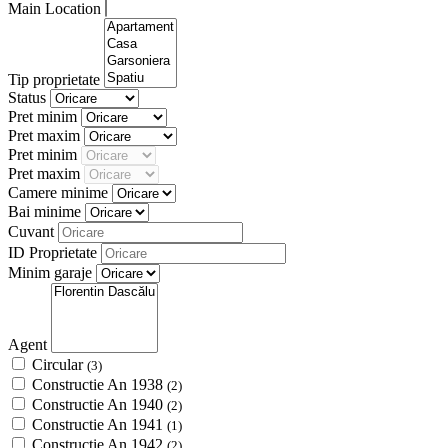
Main Location
Tip proprietate
Status
Pret minim
Pret maxim
Pret minim
Pret maxim
Camere minime
Bai minime
Cuvant
ID Proprietate
Minim garaje
Agent
Circular
(3)
Constructie An 1938
(2)
Constructie An 1940
(2)
Constructie An 1941
(1)
Constructie An 1942
(2)