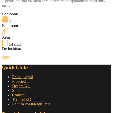
Agentia noastra va ofera spre inchiriere un apartament situat intr-
un…
Bedrooms
2
Bathrooms
1
Area
54
mp2
De Inchiriat
500€
Quick LInks
Prima pagină
Proprietăți
Despre Noi
Știri
Contact
Termeni și Condiții
Politică confidențialitate