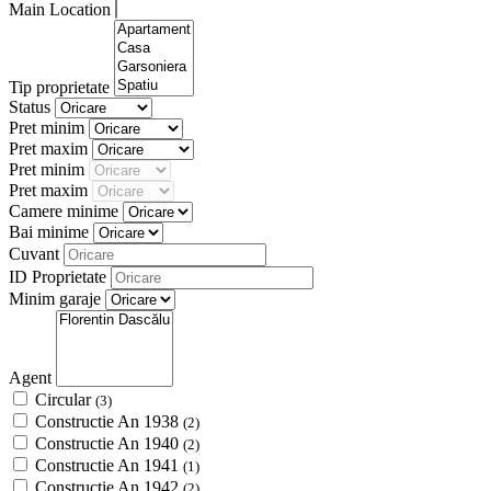
Main Location
Tip proprietate
Status
Pret minim
Pret maxim
Pret minim
Pret maxim
Camere minime
Bai minime
Cuvant
ID Proprietate
Minim garaje
Agent
Circular
(3)
Constructie An 1938
(2)
Constructie An 1940
(2)
Constructie An 1941
(1)
Constructie An 1942
(2)