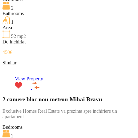
2
Bathrooms
1
Area
52
mp2
De Inchiriat
450€
Similar
View Property
2 camere bloc nou metrou Mihai Bravu
Exclusive Homes Real Estate va prezinta spre inchiriere un
apartament…
Bedrooms
2