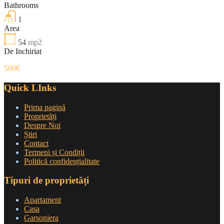
Bathrooms
1
Area
54
mp2
De Inchiriat
500€
Quick LInks
Prima pagină
Proprietăți
Despre Noi
Știri
Contact
Termeni și Condiții
Politică confidențialitate
Tipuri de proprietăți
Apartament
Casa
Garsoniera