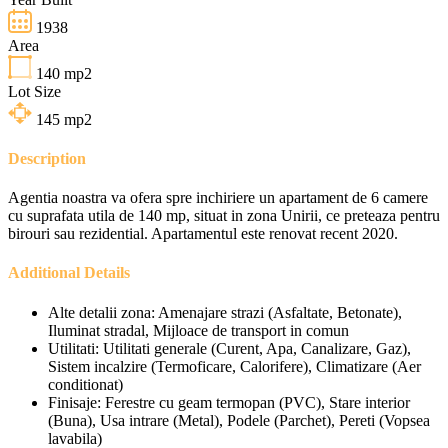
1938
Area
140
mp2
Lot Size
145
mp2
Description
Agentia noastra va ofera spre inchiriere un apartament de 6 camere
cu suprafata utila de 140 mp, situat in zona Unirii, ce preteaza pentru
birouri sau rezidential. Apartamentul este renovat recent 2020.
Additional Details
Alte detalii zona:
Amenajare strazi (Asfaltate, Betonate),
Iluminat stradal, Mijloace de transport in comun
Utilitati:
Utilitati generale (Curent, Apa, Canalizare, Gaz),
Sistem incalzire (Termoficare, Calorifere), Climatizare (Aer
conditionat)
Finisaje:
Ferestre cu geam termopan (PVC), Stare interior
(Buna), Usa intrare (Metal), Podele (Parchet), Pereti (Vopsea
lavabila)