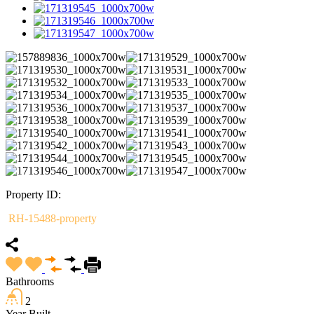
Property ID:
RH-15488-property
Bathrooms
2
Year Built