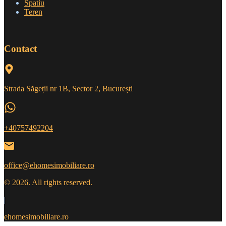
Spatiu
Teren
Contact
Strada Săgeții nr 1B, Sector 2, București
+40757492204
office@ehomesimobiliare.ro
© 2026. All rights reserved.
|
ehomesimobiliare.ro