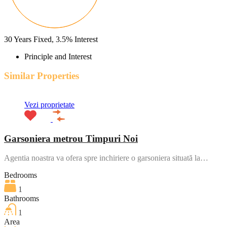
30
Years Fixed,
3.5
%
Interest
Principle and Interest
Similar Properties
Vezi proprietate
Garsoniera metrou Timpuri Noi
Agentia noastra va ofera spre inchiriere o garsoniera situată la…
Bedrooms
1
Bathrooms
1
Area