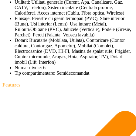
Utilitati:
Utilitati generale (Curent, Apa, Canalizare, Gaz,
CATV, Telefon), Sistem incalzire (Centrala proprie,
Calorifere), Acces internet (Cablu, Fibra optica, Wireless)
Finisaje:
Ferestre cu geam termopan (PVC), Stare interior
(Buna), Usi interior (Lemn), Usa intrare (Metal),
Rulouri/Obloane (PVC), Jaluzele (Verticale), Podele (Gresie,
Parchet), Pereti (Faianta, Vopsea lavabila)
Dotari:
Bucatarie (Mobilata, Utilata), Contorizare (Contor
caldura, Contor gaz, Apometre), Mobilat (Complet),
Electrocasnice (DVD, HI-FI, Masina de spalat rufe, Frigider,
Cuptor microunde, Aragaz, Hota, Aspirator, TV), Dotari
imobil (Lift, Interfon)
Numar nivele:
6
Tip compartimentare:
Semidecomandat
Features