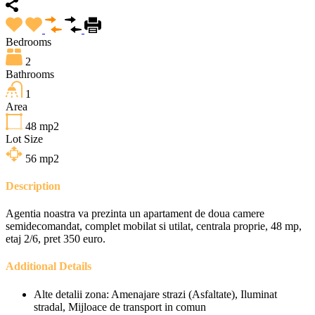
Bedrooms
2
Bathrooms
1
Area
48
mp2
Lot Size
56
mp2
Description
Agentia noastra va prezinta un apartament de doua camere
semidecomandat, complet mobilat si utilat, centrala proprie, 48 mp,
etaj 2/6, pret 350 euro.
Additional Details
Alte detalii zona:
Amenajare strazi (Asfaltate), Iluminat
stradal, Mijloace de transport in comun