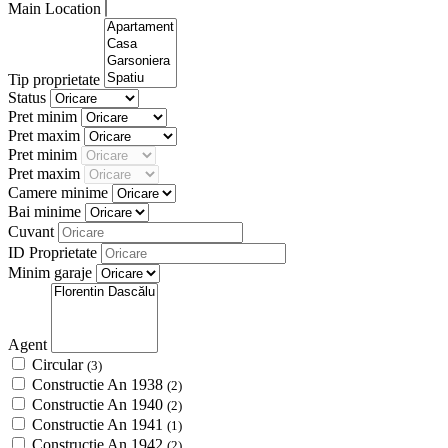
Main Location
Tip proprietate
Status
Pret minim
Pret maxim
Pret minim
Pret maxim
Camere minime
Bai minime
Cuvant
ID Proprietate
Minim garaje
Agent
Circular
(3)
Constructie An 1938
(2)
Constructie An 1940
(2)
Constructie An 1941
(1)
Constructie An 1942
(2)