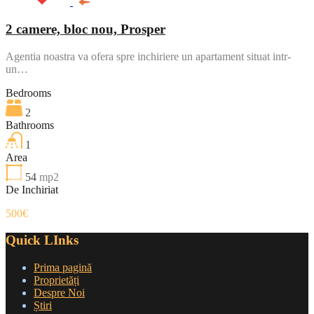
2 camere, bloc nou, Prosper
Agentia noastra va ofera spre inchiriere un apartament situat intr-
un…
Bedrooms
2
Bathrooms
1
Area
54
mp2
De Inchiriat
500€
Quick LInks
Prima pagină
Proprietăți
Despre Noi
Știri