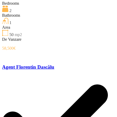
Bedrooms
2
Bathrooms
1
Area
50
mp2
De Vanzare
58,500€
Agent Florentin Dascălu