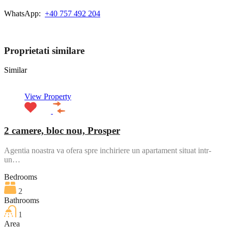
WhatsApp:
+40 757 492 204
View My Listings
Proprietati similare
Similar
View Property
2 camere, bloc nou, Prosper
Agentia noastra va ofera spre inchiriere un apartament situat intr-
un…
Bedrooms
2
Bathrooms
1
Area