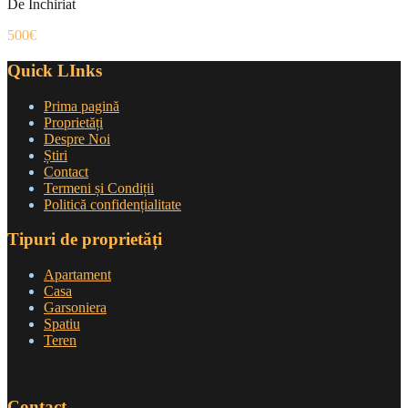
De Inchiriat
500€
Quick LInks
Prima pagină
Proprietăți
Despre Noi
Știri
Contact
Termeni și Condiții
Politică confidențialitate
Tipuri de proprietăți
Apartament
Casa
Garsoniera
Spatiu
Teren
Contact