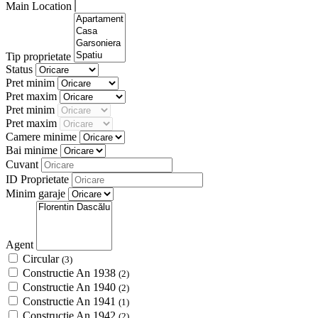
Main Location
Tip proprietate
Status
Pret minim
Pret maxim
Pret minim
Pret maxim
Camere minime
Bai minime
Cuvant
ID Proprietate
Minim garaje
Agent
Circular
(3)
Constructie An 1938
(2)
Constructie An 1940
(2)
Constructie An 1941
(1)
Constructie An 1942
(2)