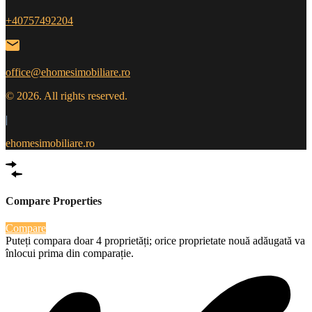
+40757492204
office@ehomesimobiliare.ro
© 2026. All rights reserved.
|
ehomesimobiliare.ro
Compare Properties
Compare
Puteți compara doar 4 proprietăți; orice proprietate nouă adăugată va
înlocui prima din comparație.