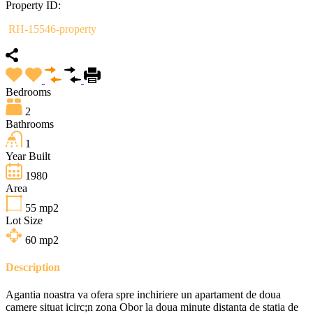
Property ID:
RH-15546-property
Bedrooms
2
Bathrooms
1
Year Built
1980
Area
55
mp2
Lot Size
60
mp2
Description
Agantia noastra va ofera spre inchiriere un apartament de doua
camere situat icirc;n zona Obor la doua minute distanta de statia de