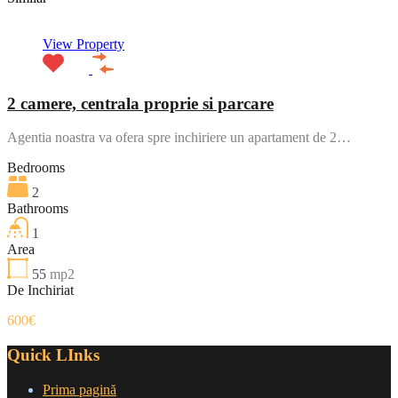
View Property
2 camere, centrala proprie si parcare
Agentia noastra va ofera spre inchiriere un apartament de 2…
Bedrooms
2
Bathrooms
1
Area
55
mp2
De Inchiriat
600€
Quick LInks
Prima pagină