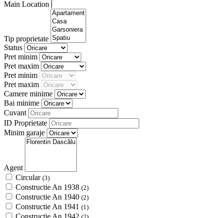
Main Location
Tip proprietate
Status
Pret minim
Pret maxim
Pret minim
Pret maxim
Camere minime
Bai minime
Cuvant
ID Proprietate
Minim garaje
Agent
Circular
(3)
Constructie An 1938
(2)
Constructie An 1940
(2)
Constructie An 1941
(1)
Constructie An 1942
(2)