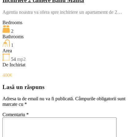
Inchiriere 2 camere Banu Manta
Agentia noastra va ofera spre inchiriere un apartamemt de 2…
Bedrooms
2
Bathrooms
1
Area
54
mp2
De Inchiriat
400€
Lasă un răspuns
Adresa ta de email nu va fi publicată.
Câmpurile obligatorii sunt
marcate cu
*
Comentariu
*