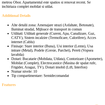
metrou Obor. Apartamentul este spatios si renovat recent. Se
inchiriaza complet mobilat si utilat.
Additional Details
Alte detalii zona:
Amenajare strazi (Asfaltate, Betonate),
Iluminat stradal, Mijloace de transport in comun
Utilitati:
Utilitati generale (Curent, Apa, Canalizare, Gaz,
CATV), Sistem incalzire (Termoficare, Calorifere), Acces
internet (Cablu)
Finisaje:
Stare interior (Buna), Usi interior (Lemn), Usa
intrare (Metal), Podele (Gresie, Parchet), Pereti (Vopsea
lavabila)
Dotari:
Bucatarie (Mobilata, Utilata), Contorizare (Apometre),
Mobilat (Complet), Electrocasnice (Masina de spalat rufe,
Frigider, Aragaz, TV), Dotari imobil (Lift, Interfon)
Numar nivele:
10
Tip compartimentare:
Semidecomandat
Features