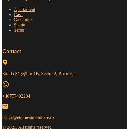
Apartament
Casa
Garsoniera
Spatiu
Teren
Contact
Strada Săgeții nr 1B, Sector 2, București
+40757492204
office@ehomesimobiliare.ro
© 2026. All rights reserved.