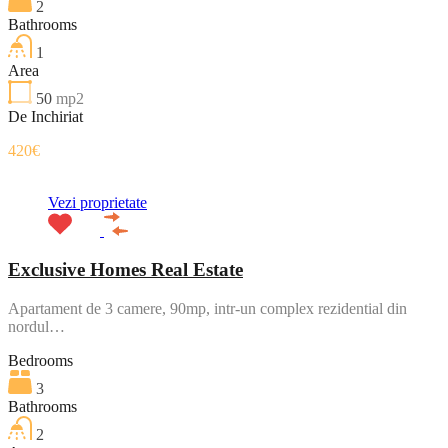
2
Bathrooms
1
Area
50
mp2
De Inchiriat
420€
Vezi proprietate
Exclusive Homes Real Estate
Apartament de 3 camere, 90mp, intr-un complex rezidential din
nordul…
Bedrooms
3
Bathrooms
2