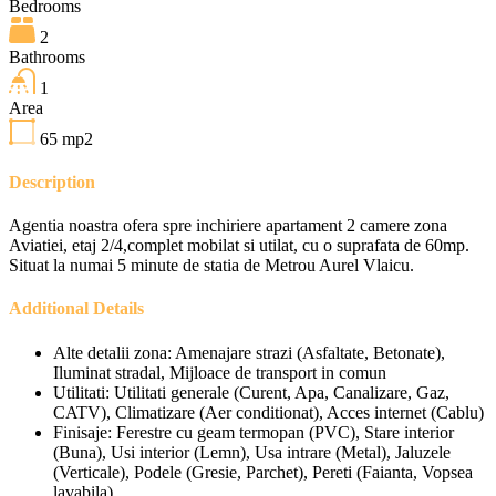
Bedrooms
2
Bathrooms
1
Area
65
mp2
Description
Agentia noastra ofera spre inchiriere apartament 2 camere zona
Aviatiei, etaj 2/4,complet mobilat si utilat, cu o suprafata de 60mp.
Situat la numai 5 minute de statia de Metrou Aurel Vlaicu.
Additional Details
Alte detalii zona:
Amenajare strazi (Asfaltate, Betonate),
Iluminat stradal, Mijloace de transport in comun
Utilitati:
Utilitati generale (Curent, Apa, Canalizare, Gaz,
CATV), Climatizare (Aer conditionat), Acces internet (Cablu)
Finisaje:
Ferestre cu geam termopan (PVC), Stare interior
(Buna), Usi interior (Lemn), Usa intrare (Metal), Jaluzele
(Verticale), Podele (Gresie, Parchet), Pereti (Faianta, Vopsea
lavabila)