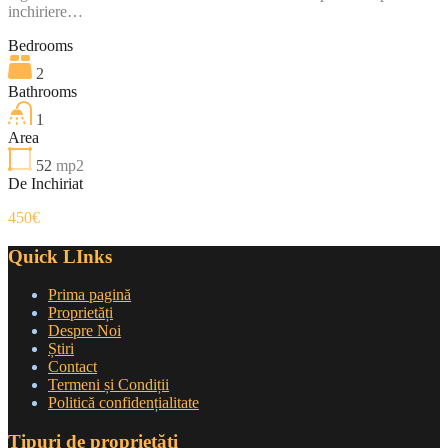
inchiriere…
Bedrooms
2
Bathrooms
1
Area
52
mp2
De Inchiriat
450€
Quick LInks
Prima pagină
Proprietăți
Despre Noi
Știri
Contact
Termeni și Condiții
Politică confidențialitate
Tipuri de proprietăți