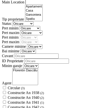
Main Location
Tip proprietate
Status
Pret minim
Pret maxim
Pret minim
Pret maxim
Camere minime
Bai minime
Cuvant
ID Proprietate
Minim garaje
Agent
Circular
(3)
Constructie An 1938
(2)
Constructie An 1940
(2)
Constructie An 1941
(1)
Constructie An 1942
(2)