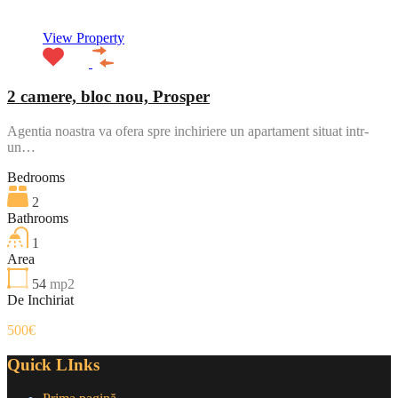
View Property
2 camere, bloc nou, Prosper
Agentia noastra va ofera spre inchiriere un apartament situat intr-
un…
Bedrooms
2
Bathrooms
1
Area
54
mp2
De Inchiriat
500€
Quick LInks