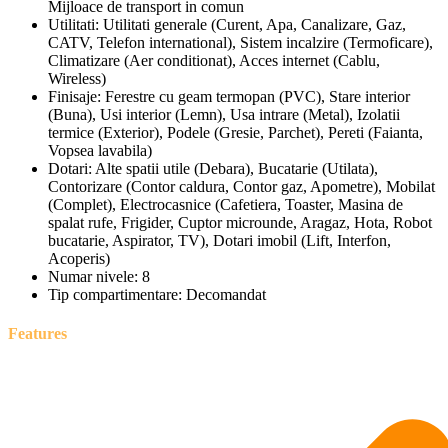
Mijloace de transport in comun
Utilitati:
Utilitati generale (Curent, Apa, Canalizare, Gaz,
CATV, Telefon international), Sistem incalzire (Termoficare),
Climatizare (Aer conditionat), Acces internet (Cablu,
Wireless)
Finisaje:
Ferestre cu geam termopan (PVC), Stare interior
(Buna), Usi interior (Lemn), Usa intrare (Metal), Izolatii
termice (Exterior), Podele (Gresie, Parchet), Pereti (Faianta,
Vopsea lavabila)
Dotari:
Alte spatii utile (Debara), Bucatarie (Utilata),
Contorizare (Contor caldura, Contor gaz, Apometre), Mobilat
(Complet), Electrocasnice (Cafetiera, Toaster, Masina de
spalat rufe, Frigider, Cuptor microunde, Aragaz, Hota, Robot
bucatarie, Aspirator, TV), Dotari imobil (Lift, Interfon,
Acoperis)
Numar nivele:
8
Tip compartimentare:
Decomandat
Features