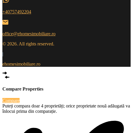
+40757492204
office@ehomesimobiliare.ro
© 2026. All rights reserved.
|
ehomesimobiliare.ro
Compare Properties
Compare
Puteți compara doar 4 proprietăți; orice proprietate nouă adăugată va
înlocui prima din comparație.