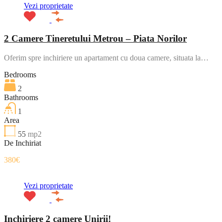
Vezi proprietate
2 Camere Tineretului Metrou – Piata Norilor
Oferim spre inchiriere un apartament cu doua camere, situata la…
Bedrooms
2
Bathrooms
1
Area
55
mp2
De Inchiriat
380€
Vezi proprietate
Inchiriere 2 camere Unirii!