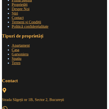
Prima pagină
Proprietăți
Despre Noi
Știri
Contact
Termeni și Condiții
Politică confidențialitate
Tipuri de proprietăți
Apartament
Casa
Garsoniera
Spatiu
Teren
Contact
Strada Săgeții nr 1B, Sector 2, București