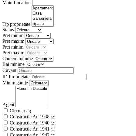
Main Location
Tip proprietate
Status
Pret minim
Pret maxim
Pret minim
Pret maxim
Camere minime
Bai minime
Cuvant
ID Proprietate
Minim garaje
Agent
Circular
(3)
Constructie An 1938
(2)
Constructie An 1940
(2)
Constructie An 1941
(1)
Constructie An 1942
(2)