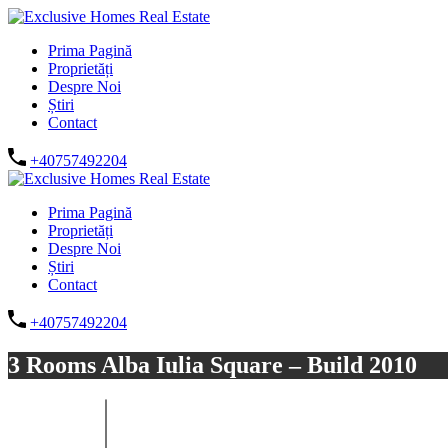
Prima Pagină
Proprietăți
Despre Noi
Știri
Contact
+40757492204
Prima Pagină
Proprietăți
Despre Noi
Știri
Contact
+40757492204
3 Rooms Alba Iulia Square – Build 2010