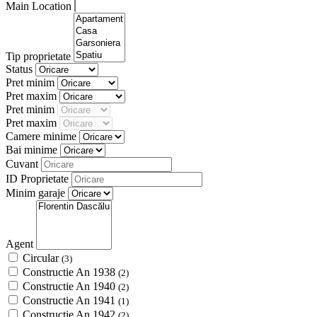
Main Location
Tip proprietate
Status
Pret minim
Pret maxim
Pret minim
Pret maxim
Camere minime
Bai minime
Cuvant
ID Proprietate
Minim garaje
Agent
Circular
(3)
Constructie An 1938
(2)
Constructie An 1940
(2)
Constructie An 1941
(1)
Constructie An 1942
(2)