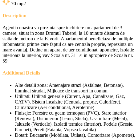
70
mp2
Description
Agentia noastra va prezinta spre inchiriere un apartament de 3
camere, situat in zona Drumul Taberei, la 10 minute distanta de
statia de metrou de la Favorit. Apartamentul beneficiaza de multiple
imbunatatiri printre care faptul ca are centrala proprie, reprezinta un
mare avantaj. Detine un aparat de aer conditionat, apometre, izolatie
interioara la interior, vav Scoala nr. 311 si in apropiere de Scoala nr.
59.
Additional Details
Alte detalii zona:
Amenajare strazi (Asfaltate, Betonate),
Iluminat stradal, Mijloace de transport in comun
Utilitati:
Utilitati generale (Curent, Apa, Canalizare, Gaz,
CATV), Sistem incalzire (Centrala proprie, Calorifere),
Climatizare (Aer conditionat, Aeroterme)
Finisaje:
Ferestre cu geam termopan (PVC), Stare interior
(Renovat), Usi interior (Lemn, Sticla), Usa intrare (Metal),
Jaluzele (Verticale), Izolatii termice (Interior), Podele (Gresie,
Parchet), Pereti (Faianta, Vopsea lavabila)
Dotari:
Bucatarie (Mobilata, Utilata), Contorizare (Apometre),