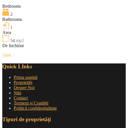
Bedrooms
2
Bathrooms
1
Area
54
mp2
De Inchiriat
500€
Quick LInks
Prima pagină
Proprietăți
Despre Noi
Știri
Contact
Termeni și Condiții
Politică confidențialitate
Tipuri de proprietăți