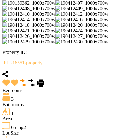
Property ID:
RH-16551-property
Bedrooms
3
Bathrooms
1
Area
65
mp2
Lot Size