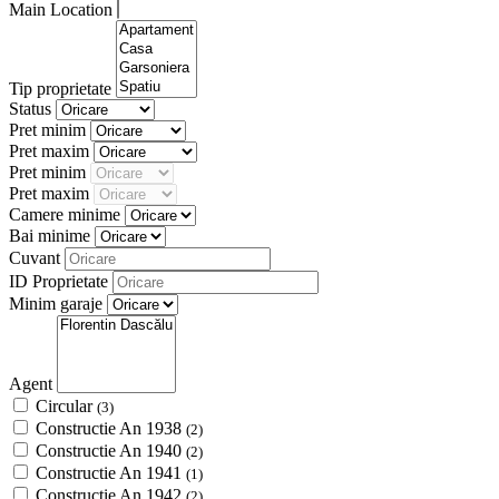
Main Location
Tip proprietate
Status
Pret minim
Pret maxim
Pret minim
Pret maxim
Camere minime
Bai minime
Cuvant
ID Proprietate
Minim garaje
Agent
Circular
(3)
Constructie An 1938
(2)
Constructie An 1940
(2)
Constructie An 1941
(1)
Constructie An 1942
(2)