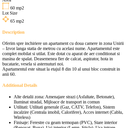
60
mp2
Lot Size
65
mp2
Description
Oferim spre inchiriere un apartament cu doua camere in zona Unirii
– Izvor langa statia de metrou cu acelasi nume. Apartamentul este
complet mobilat si utilat. Este dotat cu aparat de aer conditionat si
masina de spalat. Deasemenea fier de calcat, aspirator, hota in
bucatarie, vesela si asternuturi noi.
Apartamentul este situat la etajul 8 din 10 al unui bloc construit in
anii 60.
Additional Details
Alte detalii zona:
Amenajare strazi (Asfaltate, Betonate),
Iluminat stradal, Mijloace de transport in comun
Utilitati:
Utilitati generale (Gaz, CATV, Telefon), Sistem
incalzire (Centrala imobil, Calorifere), Acces internet (Cablu,
Wireless)
Finisaje:
Ferestre cu geam termopan (PVC), Stare interior
(Renovat, Buna), Usi interior (Lemn, Sticla), Usa intrare