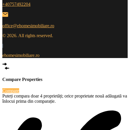
+40757492204
office@ehomesimobiliare.ro
© 2026. All rights reserved.
|
ehomesimobiliare.ro
Compare Properties
Compare
Puteți compara doar 4 proprietăți; orice proprietate nouă adăugată va
înlocui prima din comparație.