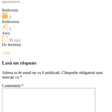
apartament…
Bedrooms
2
Bathrooms
1
Area
55
mp2
De Inchiriat
500€
Lasă un răspuns
Adresa ta de email nu va fi publicată.
Câmpurile obligatorii sunt
marcate cu
*
Comentariu
*