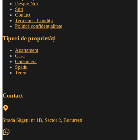
Despre Noi
Știri
Contact
Termeni și Condiții
Politică confidențialitate
Tipuri de proprietăți
Apartament
Casa
Garsoniera
Spatiu
Teren
Contact
Strada Săgeții nr 1B, Sector 2, București