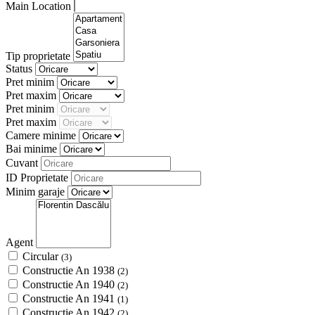
Main Location
Tip proprietate
Status
Pret minim
Pret maxim
Pret minim
Pret maxim
Camere minime
Bai minime
Cuvant
ID Proprietate
Minim garaje
Agent
Circular
(3)
Constructie An 1938
(2)
Constructie An 1940
(2)
Constructie An 1941
(1)
Constructie An 1942
(2)