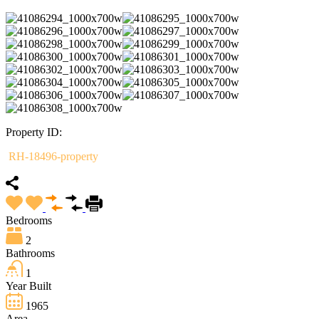
Property ID:
RH-18496-property
Bedrooms
2
Bathrooms
1
Year Built
1965
Area