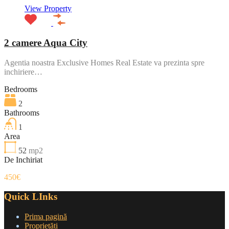
View Property
2 camere Aqua City
Agentia noastra Exclusive Homes Real Estate va prezinta spre
inchiriere…
Bedrooms
2
Bathrooms
1
Area
52
mp2
De Inchiriat
450€
Quick LInks
Prima pagină
Proprietăți