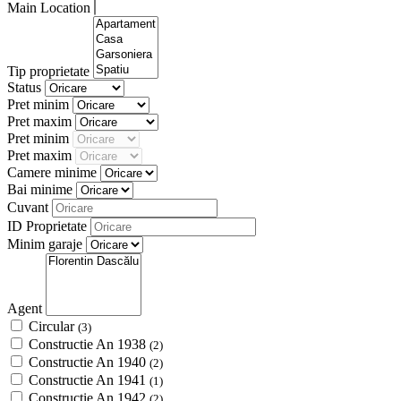
Main Location
Tip proprietate
Status
Pret minim
Pret maxim
Pret minim
Pret maxim
Camere minime
Bai minime
Cuvant
ID Proprietate
Minim garaje
Agent
Circular
(3)
Constructie An 1938
(2)
Constructie An 1940
(2)
Constructie An 1941
(1)
Constructie An 1942
(2)