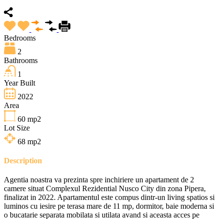
Bedrooms
2
Bathrooms
1
Year Built
2022
Area
60
mp2
Lot Size
68
mp2
Description
Agentia noastra va prezinta spre inchiriere un apartament de 2
camere situat Complexul Rezidential Nusco City din zona Pipera,
finalizat in 2022. Apartamentul este compus dintr-un living spatios si
luminos cu iesire pe terasa mare de 11 mp, dormitor, baie moderna si
o bucatarie separata mobilata si utilata avand si aceasta acces pe