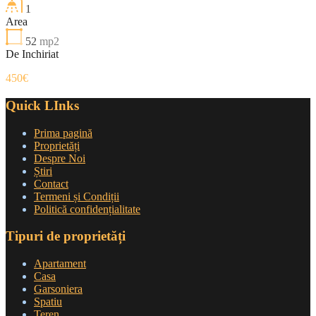
1
Area
52
mp2
De Inchiriat
450€
Quick LInks
Prima pagină
Proprietăți
Despre Noi
Știri
Contact
Termeni și Condiții
Politică confidențialitate
Tipuri de proprietăți
Apartament
Casa
Garsoniera
Spatiu
Teren