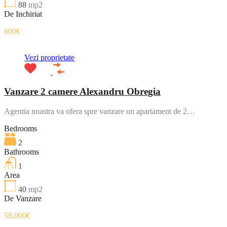
88
mp2
De Inchiriat
600€
Vezi proprietate
Vanzare 2 camere Alexandru Obregia
Agentia noastra va ofera spre vanzare un apartament de 2…
Bedrooms
2
Bathrooms
1
Area
40
mp2
De Vanzare
58,000€