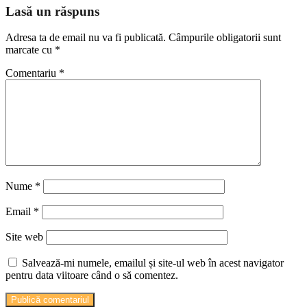
Lasă un răspuns
Adresa ta de email nu va fi publicată.
Câmpurile obligatorii sunt
marcate cu
*
Comentariu
*
Nume
*
Email
*
Site web
Salvează-mi numele, emailul și site-ul web în acest navigator
pentru data viitoare când o să comentez.