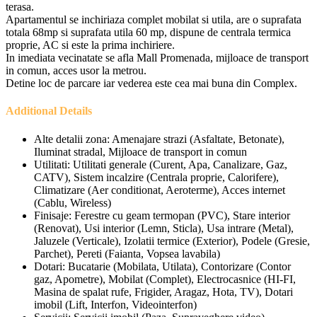
terasa.
Apartamentul se inchiriaza complet mobilat si utila, are o suprafata
totala 68mp si suprafata utila 60 mp, dispune de centrala termica
proprie, AC si este la prima inchiriere.
In imediata vecinatate se afla Mall Promenada, mijloace de transport
in comun, acces usor la metrou.
Detine loc de parcare iar vederea este cea mai buna din Complex.
Additional Details
Alte detalii zona:
Amenajare strazi (Asfaltate, Betonate),
Iluminat stradal, Mijloace de transport in comun
Utilitati:
Utilitati generale (Curent, Apa, Canalizare, Gaz,
CATV), Sistem incalzire (Centrala proprie, Calorifere),
Climatizare (Aer conditionat, Aeroterme), Acces internet
(Cablu, Wireless)
Finisaje:
Ferestre cu geam termopan (PVC), Stare interior
(Renovat), Usi interior (Lemn, Sticla), Usa intrare (Metal),
Jaluzele (Verticale), Izolatii termice (Exterior), Podele (Gresie,
Parchet), Pereti (Faianta, Vopsea lavabila)
Dotari:
Bucatarie (Mobilata, Utilata), Contorizare (Contor
gaz, Apometre), Mobilat (Complet), Electrocasnice (HI-FI,
Masina de spalat rufe, Frigider, Aragaz, Hota, TV), Dotari
imobil (Lift, Interfon, Videointerfon)