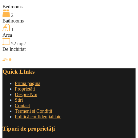
Bedrooms
2
Bathrooms
1
Area
52
mp2
De Inchiriat
450€
Quick LInks
Prima pagină
Proprietăți
Despre Noi
Știri
Contact
Termeni și Condiții
Politică confidențialitate
Tipuri de proprietăți