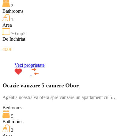
2
Bathrooms
1
Area
70
mp2
De Inchiriat
400€
Vezi proprietate
Ocazie vanzare 5 camere Obor
Agentia noastra va ofera spre vanzare un apartament cu 5…
Bedrooms
5
Bathrooms
2
Area