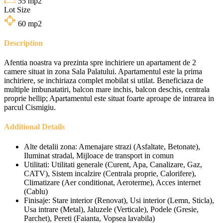
55
mp2
Lot Size
60
mp2
Description
Afentia noastra va prezinta spre inchiriere un apartament de 2
camere situat in zona Sala Palatului. Apartamentul este la prima
inchiriere, se inchiriaza complet mobilat si utilat. Beneficiaza de
multiple imbunatatiri, balcon mare inchis, balcon deschis, centrala
proprie hellip; Apartamentul este situat foarte aproape de intrarea in
parcul Cismigiu.
Additional Details
Alte detalii zona:
Amenajare strazi (Asfaltate, Betonate),
Iluminat stradal, Mijloace de transport in comun
Utilitati:
Utilitati generale (Curent, Apa, Canalizare, Gaz,
CATV), Sistem incalzire (Centrala proprie, Calorifere),
Climatizare (Aer conditionat, Aeroterme), Acces internet
(Cablu)
Finisaje:
Stare interior (Renovat), Usi interior (Lemn, Sticla),
Usa intrare (Metal), Jaluzele (Verticale), Podele (Gresie,
Parchet), Pereti (Faianta, Vopsea lavabila)